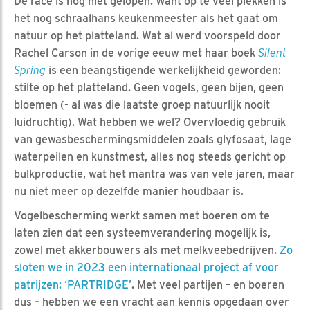
De race is nog niet gelopen. Want op te veel plekken is
het nog schraalhans keukenmeester als het gaat om
natuur op het platteland. Wat al werd voorspeld door
Rachel Carson in de vorige eeuw met haar boek
Silent
Spring
is een beangstigende werkelijkheid geworden:
stilte op het platteland. Geen vogels, geen bijen, geen
bloemen (- al was die laatste groep natuurlijk nooit
luidruchtig). Wat hebben we wel? Overvloedig gebruik
van gewasbeschermingsmiddelen zoals glyfosaat, lage
waterpeilen en kunstmest, alles nog steeds gericht op
bulkproductie, wat het mantra was van vele jaren, maar
nu niet meer op dezelfde manier houdbaar is.
Vogelbescherming werkt samen met boeren om te
laten zien dat een systeemverandering mogelijk is,
zowel met akkerbouwers als met melkveebedrijven.
Zo
sloten we in 2023 een internationaal project af voor
patrijzen: ‘PARTRIDGE’
. Met veel partijen – en boeren
dus – hebben we een vracht aan kennis opgedaan over