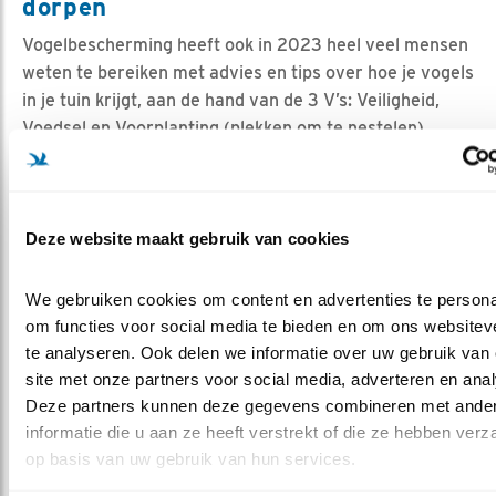
dorpen
Vogelbescherming heeft ook in 2023 heel veel mensen
weten te bereiken met advies en tips over hoe je vogels
in je tuin krijgt, aan de hand van de 3 V’s: Veiligheid,
Voedsel en Voorplanting (plekken om te nestelen).
Oók gemeenten en ontwikkelaars moeten meedoen om
ieders omgeving leefbaar te houden. Met het juiste
groen profiteren mensen én de niet-menselijke
Deze website maakt gebruik van cookies
medebewoners. Vogelbescherming werkt steeds vaker
samen met ontwikkelaars om natuurinclusief bouwen
We gebruiken cookies om content en advertenties te personal
verder op de kaart te zetten.
In 2023 verscheen in
om functies voor social media te bieden en om ons websiteve
samenwerking met ontwikkelaar Synchroon de
te analyseren. Ook delen we informatie over uw gebruik van 
praktische gids Natuurinclusief Ontwikkelen om nog
site met onze partners voor social media, adverteren en anal
meer partijen mee te krijgen
.
Deze partners kunnen deze gegevens combineren met ander
Professionele partijen die stappen willen zetten op dit
informatie die u aan ze heeft verstrekt of die ze hebben verz
vlak, kunnen ook terecht op onze website
op basis van uw gebruik van hun services.
bouwnatuurinclusief.nl
. Koplopers op dit vlak bekronen