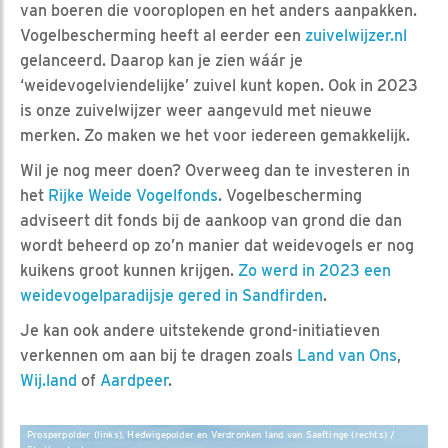
van boeren die vooroplopen en het anders aanpakken.
Vogelbescherming heeft al eerder een
zuivelwijzer.nl
gelanceerd. Daarop kan je zien wáár je
‘weidevogelviendelijke’ zuivel kunt kopen. Ook in 2023
is onze zuivelwijzer weer aangevuld met nieuwe
merken. Zo maken we het voor iedereen gemakkelijk.
Wil je nog meer doen? Overweeg dan te investeren in
het
Rijke Weide Vogelfonds
. Vogelbescherming
adviseert dit fonds bij de aankoop van grond die dan
wordt beheerd op zo’n manier dat weidevogels er nog
kuikens groot kunnen krijgen.
Zo werd in 2023 een
weidevogelparadijsje gered in Sandfirden
.
Je kan ook andere uitstekende grond-initiatieven
verkennen om aan bij te dragen zoals
Land van Ons
,
Wij.land
of
Aardpeer
.
Prosperpolder (links), Hedwigepolder en Verdronken land van Saeftinge (rechts) /