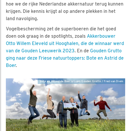
hoe we de rijke Nederlandse akkernatuur terug kunnen
krijgen. Die kennis krijgt al op andere plekken in het
land navolging.
Vogelbescherming zet de superboeren die het goed
doen ook graag in de spotlights, zoals
Akkerbouwer
Otto Willem Eleveld uit Hooghalen, die de winnaar werd
van de Gouden Leeuwerik 2023
. En de
Gouden Grutto
ging naar deze Friese natuurtoppers: Bote en Astrid de
Boer
.
Bote en Astrid de Boer krijgen Gouden Grutto / Fred van Diem