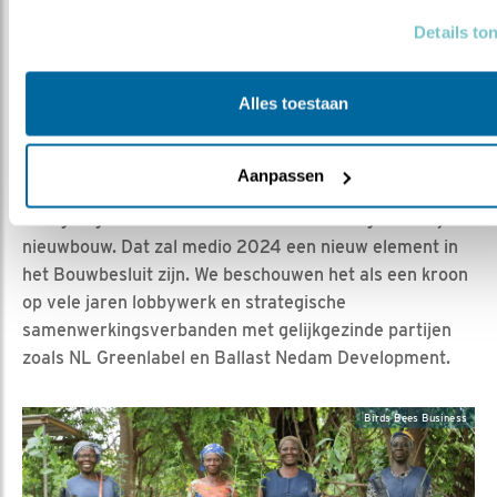
we graag met een prijs, de Award Natuurinclusief
Details to
Bouwen, die in 2023 uitgereikt werd aan De Urbanisten
voor de natuurvriendelijke woonomgeving die ze
hebben weten te creëren in een buurt die voorheen
Alles toestaan
ronduit onherbergzaam was:
de Rotterdamse
Keilehaven
.
Aanpassen
Ook kwam in 2023 het verheugende bericht dat
nestgelegenheid een standaardvoorziening moet zijn in
nieuwbouw. Dat zal medio 2024 een nieuw element in
het Bouwbesluit zijn. We beschouwen het als een kroon
op vele jaren lobbywerk en strategische
samenwerkingsverbanden met gelijkgezinde partijen
zoals NL Greenlabel en Ballast Nedam Development.
Birds Bees Business