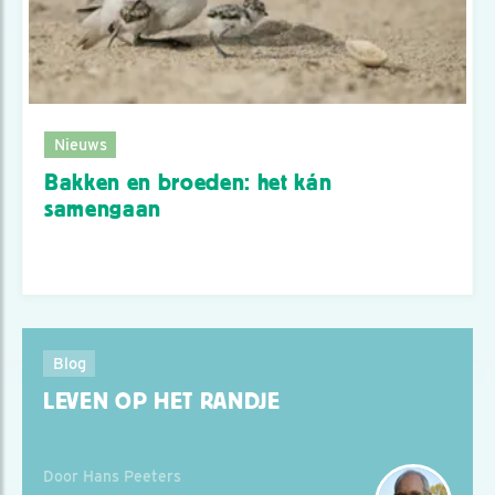
Nieuws
Bakken en broeden: het kán
samengaan
Blog
LEVEN OP HET RANDJE
Door Hans Peeters