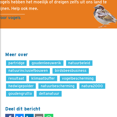
ogels hebben het moeilijk of dreigen zelfs uit ons land te
ijnen. Help ook mee.
voor vogels
Meer over
partridge
goudenleeuwerik
natuurbeleid
natuurinclusiefbouwen
birdsbeesbusiness
resultaat
klimaatbuffer
vogelbescherming
hedwigepolder
natuurbescherming
natura2000
goudengrutto
deltanatuur
Deel dit bericht