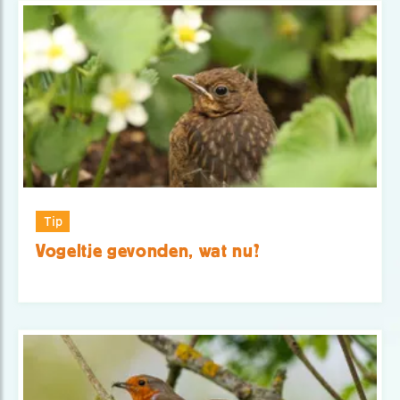
Tip
Vogeltje gevonden, wat nu?