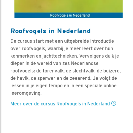
Roofvogels in Nederland
De cursus start met een uitgebreide introductie
over roofvogels, waarbij je meer leert over hun
kenmerken en jachttechnieken. Vervolgens duik je
dieper in de wereld van zes Nederlandse
roofvogels: de torenvalk, de slechtvalk, de buizerd,
de havik, de sperwer en de zeearend. Je volgt de
lessen in je eigen tempo en in een speciale online
leeromgeving.
Meer over de cursus Roofvogels in Nederland