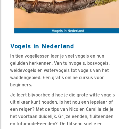
Vogels in Nederland
In tien vogellessen leer je veel vogels en hun
geluiden herkennen. Van tuinvogels, bosvogels,
weidevogels en watervogels tot vogels van het
waddengebied. Een gratis online cursus voor
beginners.
Je leert bijvoorbeeld hoe je die grote witte vogels
uit elkaar kunt houden. Is het nou een lepelaar of
een reiger? Met de tips van Nico en Camilla zie je
het voortaan duidelijk. Grijze eenden, fluiteenden
en fotomodel-eenden? De flitsend snelle en