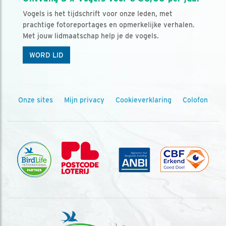
Vogels is het tijdschrift voor onze leden, met
prachtige fotoreportages en opmerkelijke verhalen.
Met jouw lidmaatschap help je de vogels.
WORD LID
Onze sites
Mijn privacy
Cookieverklaring
Colofon