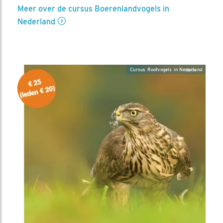
Meer over de cursus Boerenlandvogels in
Nederland
Cursus Roofvogels in Nederland