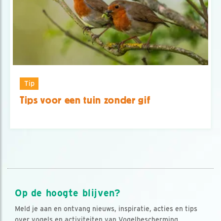
Tip
Tips voor een tuin zonder gif
Op de hoogte blijven?
Meld je aan en ontvang nieuws, inspiratie, acties en tips
over vogels en activiteiten van Vogelbescherming.