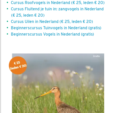
Cursus Roofvogels in Nederland (€ 25, leden € 20)
Cursus Fluitend je tuin in: zangvogels in Nederland
(€ 25, leden € 20)
Cursus Uilen in Nederland (€ 25, leden € 20)
Beginnerscursus Tuinvogels in Nederland (gratis)
Beginnerscursus Vogels in Nederland (gratis)