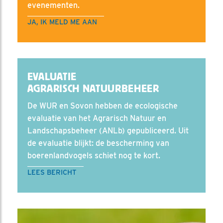
evenementen.
JA, IK MELD ME AAN
EVALUATIE
AGRARISCH NATUURBEHEER
De WUR en Sovon hebben de ecologische
evaluatie van het Agrarisch Natuur en
Landschapsbeheer (ANLb) gepubliceerd. Uit
de evaluatie blijkt: de bescherming van
boerenlandvogels schiet nog te kort.
LEES BERICHT