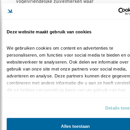
vogelvriendelijke zuivelmerken waar
Vogelbescherming mee samenwerkt en die je
terug kunt vinden op
Zuivelwijzer.nl
.
Deze website maakt gebruik van cookies
Previous
Next
We gebruiken cookies om content en advertenties te 
personaliseren, om functies voor social media te bieden en o
Jannumer - biologisch
Terschellinger kaas -
websiteverkeer te analyseren. Ook delen we informatie over 
biologisch
gebruik van onze site met onze partners voor social media, 
adverteren en analyse. Deze partners kunnen deze gegevens
combineren met andere informatie die u aan ze heeft verstrekt
die ze hebben verzameld op basis van uw gebruik van hun 
services.
BEDREIGDE
Details ton
BOERENLANDVOGELS
Gr
Alles toestaan