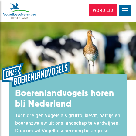
WORD LID
Men
Boerenlandvogels horen
bij Nederland
Toch dreigen vogels als grutto, kievit, patrijs en
boerenzwaluw uit ons landschap te verdwijnen.
Daarom wil Vogelbescherming belangrijke