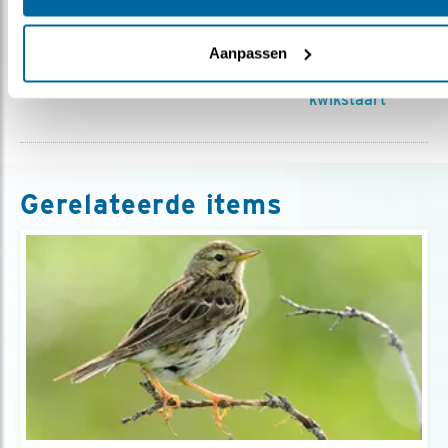
Previous
Next
Aanpassen
Boerenzwaluw
Geelgors
Gele
kwikstaart
Gerelateerde items