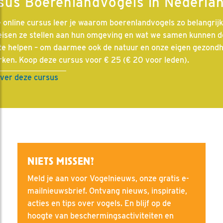
sus Boerenlandvogels in Nederla
e online cursus leer je waarom boerenlandvogels zo belangrijk 
eisen ze stellen aan hun omgeving en wat we samen kunnen 
te helpen – om daarmee ook de natuur en onze eigen gezondh
rken. Koop deze cursus voor € 25 (€ 20 voor leden).
ver deze cursus
NIETS MISSEN?
Meld je aan voor Vogelnieuws, onze gratis e-
mailnieuwsbrief. Ontvang nieuws, inspiratie,
acties en tips over vogels. En blijf op de
hoogte van beschermingsactiviteiten en