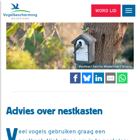
WORD LID
Men
Nestkast Sevilla Woodstone / Vivara
Advies over nestkasten
V
eel vogels gebruiken graag een