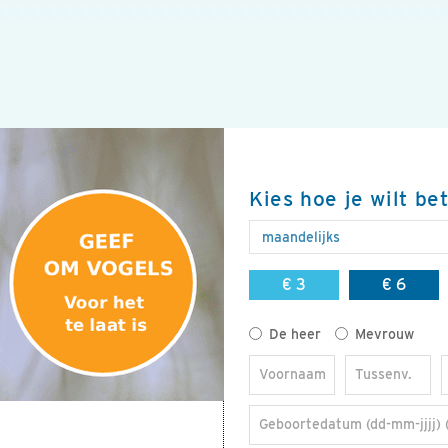
Kies hoe je wilt be
€ 3
€ 6
Titel
De heer
Mevrouw
Voornaam
Tussenv.
Geboortedatum (dd-mm-jjjj) 