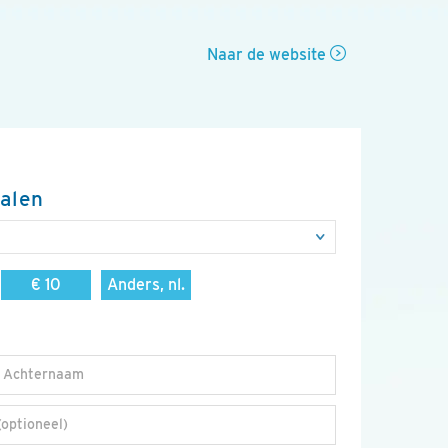
Naar de website
talen
€ 10
Anders, nl.
Achternaam
(optioneel)