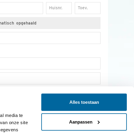
Huisnr.
Toev.
il en socials op de hoogte van nieuws over vogels,
s van Vogelbescherming.
Alles toestaan
l media te 
JA, IK WORD LID
Aanpassen
an onze site 
gegevens 