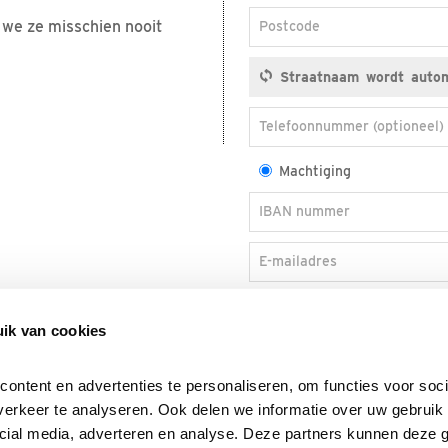
n we ze misschien nooit
Postcode
Telefoonnummer (optioneel)
Machtiging
IBAN nummer
E-mailadres
Ja, ik blijf graag via e-ma
tips, activiteiten en actie
ik van cookies
ntent en advertenties te personaliseren, om functies voor socia
erkeer te analyseren. Ook delen we informatie over uw gebruik v
cial media, adverteren en analyse. Deze partners kunnen deze 