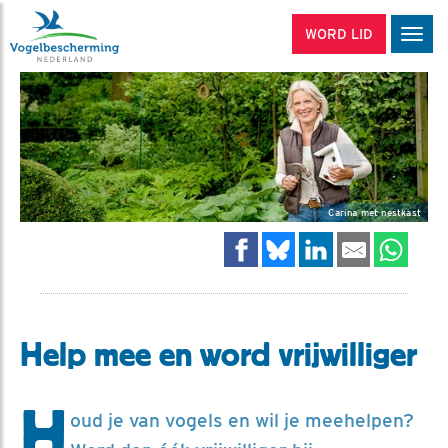
WORD LID
Men
Carina met nestkast
Help mee en word vrijwilliger
H
oud je van vogels en wil je meehelpen?