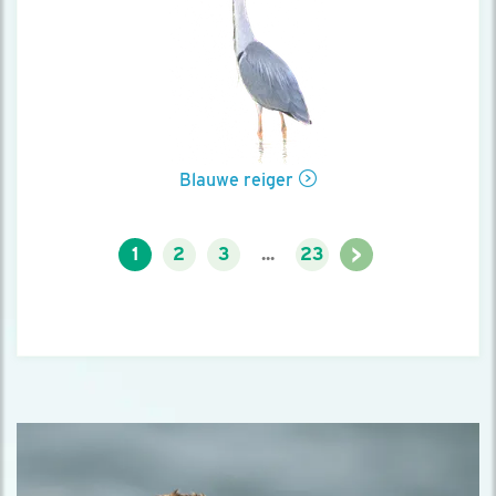
Blauwe reiger
>
1
2
3
...
23