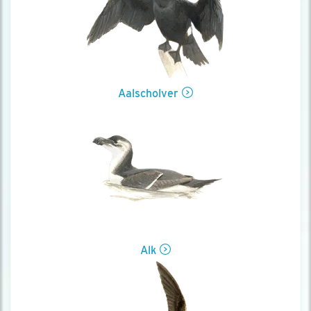
Aalscholver
Alk