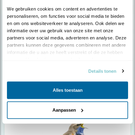
We gebruiken cookies om content en advertenties te 
personaliseren, om functies voor social media te bieden 
en om ons websiteverkeer te analyseren. Ook delen we 
informatie over uw gebruik van onze site met onze 
partners voor social media, adverteren en analyse. Deze 
partners kunnen deze gegevens combineren met andere 
Bijeneter
informatie die u aan ze heeft verstrekt of die ze hebben 
verzameld op basis van uw gebruik van hun services.
Details tonen
Alles toestaan
Aanpassen
Bladkoning