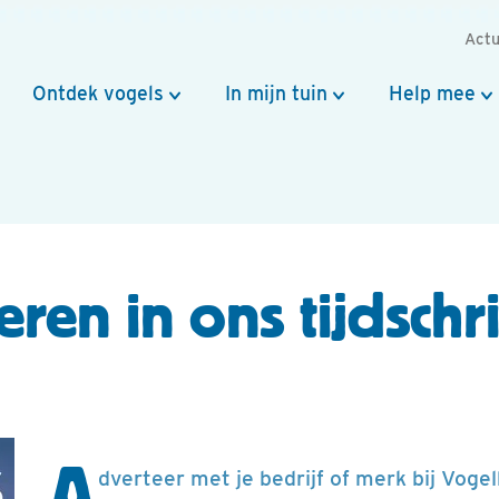
Actu
Ontdek vogels
In mijn tuin
Help mee
ren in ons tijdschri
A
dverteer met je bedrijf of merk bij Vog