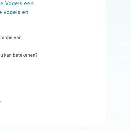
ne Vogels een
e vogels en
omotie van
ou kan betekenen?
.