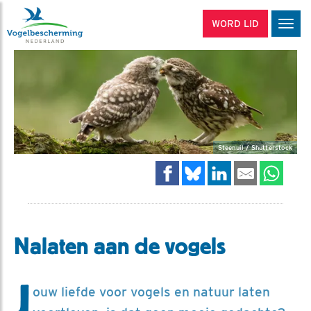
WORD LID
Men
Steenuil / Shutterstock
Nalaten aan de vogels
J
ouw liefde voor vogels en natuur laten