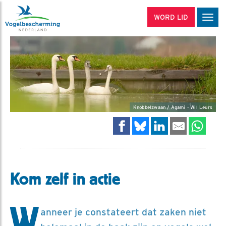
WORD LID
Men
Knobbelzwaan / Agami - Wil Leurs
Kom zelf in actie
W
anneer je constateert dat zaken niet