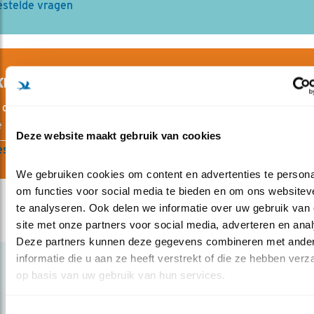
estelde vragen
E VOGELS ZIJN IN NEDERLAND BESCHERMD?
 de bescherming van de Omgevingswet vallen alle vogels die
 in het wild voorkomen op het grondgebied van de Europese 
Deze website maakt gebruik van cookies
estelde vragen wet- en regelgeving
We gebruiken cookies om content en advertenties te personal
om functies voor social media te bieden en om ons websiteve
te analyseren. Ook delen we informatie over uw gebruik van 
site met onze partners voor social media, adverteren en anal
Deze partners kunnen deze gegevens combineren met ander
informatie die u aan ze heeft verstrekt of die ze hebben verz
Gerelateerde items
op basis van uw gebruik van hun services.
Blog