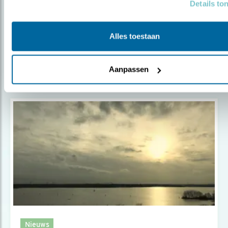
Details to
DICK VECHT VOOR NATUURGEBIED
Alles toestaan
Door Aster Boeschoten
Aanpassen
Nieuws