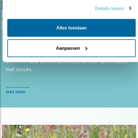
Details tonen
Alles toestaan
Blog
Aanpassen
TROUWE TORENVALKEN
20.07.26
Kelly en Roy zetten zich in voor torenvalken,
met succes.
lees meer