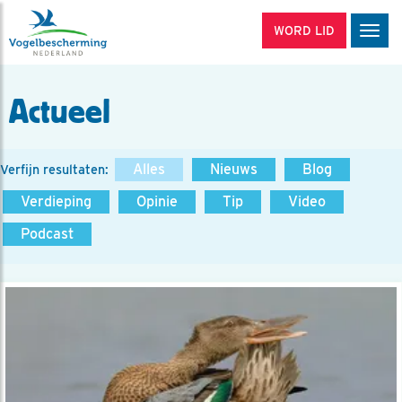
WORD LID
Men
Actueel
Alles
Nieuws
Blog
Verfijn resultaten:
Verdieping
Opinie
Tip
Video
Podcast