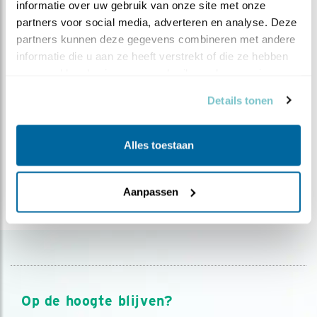
informatie over uw gebruik van onze site met onze 
Telefoonnummer (optioneel)
partners voor social media, adverteren en analyse. Deze 
partners kunnen deze gegevens combineren met andere 
informatie die u aan ze heeft verstrekt of die ze hebben 
E-mailadres
verzameld op basis van uw gebruik van hun services.
Ja, ik blijf graag via e-mail en socials op de hoogte van
Details tonen
nieuws over vogels, tips, activiteiten en acties van
Vogelbescherming.
Alles toestaan
VERZENDEN
Aanpassen
Kijk hier hoe Vogelbescherming omgaat met je
persoonlijke gegevens.
Op de hoogte blijven?