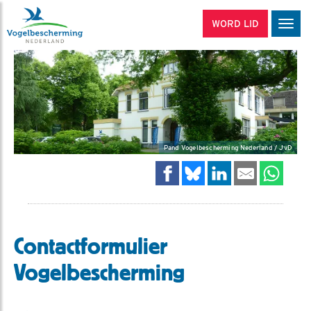
WORD LID
Men
Pand Vogelbescherming Nederland / JvD
Contactformulier
Vogelbescherming