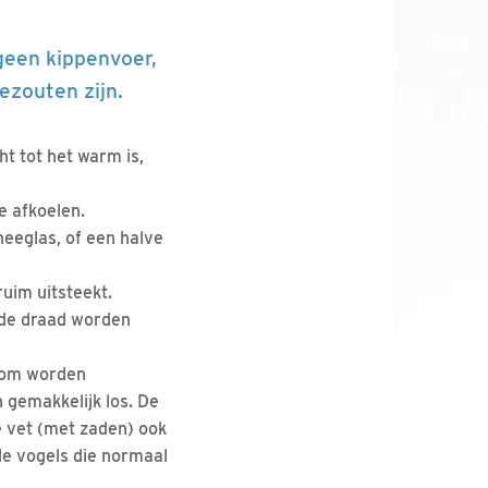
 geen kippenvoer,
ezouten zijn.
t tot het warm is,
e afkoelen.
heeglas, of een halve
ruim uitsteekt.
 de draad worden
ndom worden
 gemakkelijk los. De
e vet (met zaden) ook
de vogels die normaal