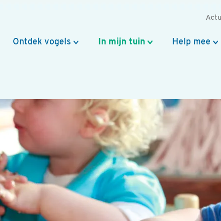
Actu
Ontdek vogels
In mijn tuin
Help mee