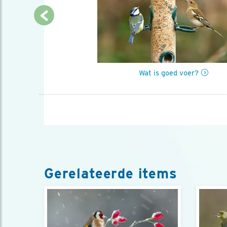
Previous
je vogels?
Wat is goed voer?
Gerelateerde items