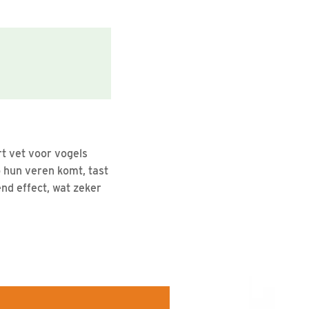
rt vet voor vogels
op hun veren komt, tast
end effect, wat zeker