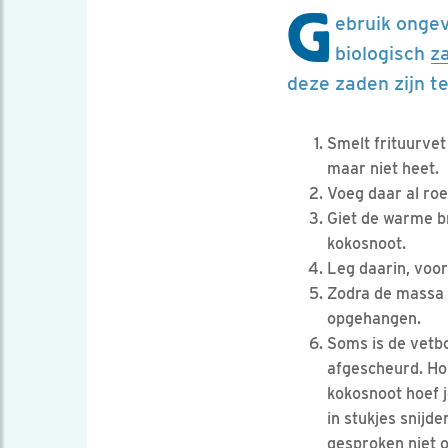
G
ebruik ongev
biologisch
z
deze zaden zijn t
Smelt frituurvet
maar niet heet.
Voeg daar al roe
Giet de warme br
kokosnoot.
Leg daarin, voor
Zodra de massa 
opgehangen.
Soms is de vetbo
afgescheurd. Hou
kokosnoot hoef j
in stukjes snijd
gesproken niet o