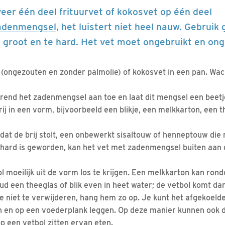
eer één deel frituurvet of kokosvet op één deel
adenmengsel
, het luistert niet heel nauw. Gebruik
e groot en te hard. Het vet moet ongebruikt en ong
 (ongezouten en zonder palmolie) of kokosvet in een pan. Wach
rend het zadenmengsel aan toe en laat dit mengsel een beetj
ij in een vorm, bijvoorbeeld een blikje, een melkkarton, een t
dat de brij stolt, een onbewerkt sisaltouw of henneptouw die 
hard is geworden, kan het vet met zadenmengsel buiten aan
l moeilijk uit de vorm los te krijgen. Een melkkarton kan ro
d een theeglas of blik even in heet water; de vetbol komt dan
e niet te verwijderen, hang hem zo op. Je kunt het afgekoeld
en en op een voederplank leggen. Op deze manier kunnen ook 
p een vetbol zitten ervan eten.