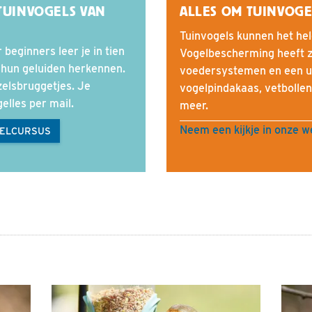
 TUINVOGELS VAN
ALLES OM TUINVOGE
Tuinvogels kunnen het hel
 beginners leer je in tien
Vogelbescherming heeft z
 hun geluiden herkennen.
voedersystemen en een u
zelsbruggetjes. Je
vogelpindakaas, vetbollen
elles per mail.
meer.
Neem een kijkje in onze 
GELCURSUS