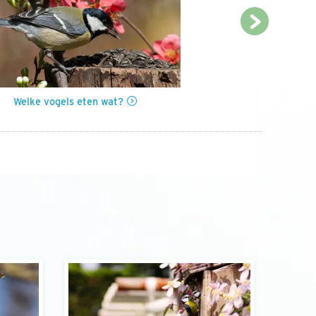
Next
Welke vogels eten wat?
Hoe voer je 