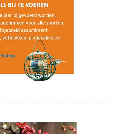
LS BIJ TE VOEREN
e jaar bijgevoerd worden.
adenmixen voor alle soorten
itgebreid assortiment
, vetblokken, pindacakes en
webshop