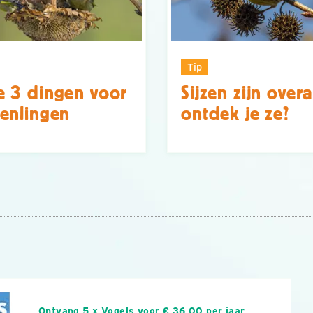
Tip
 3 dingen voor
Sijzen zijn overa
enlingen
ontdek je ze?
n
Ontvang 5 x Vogels voor € 36,00 per jaar