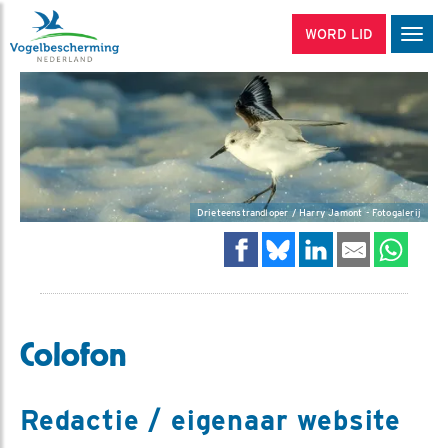
WORD LID
Men
Drieteenstrandloper / Harry Jamont - Fotogalerij
Colofon
Redactie / eigenaar website