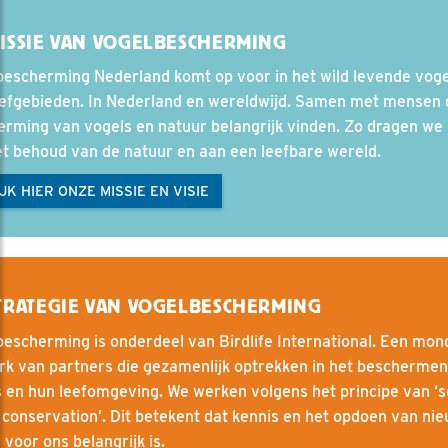
ISSIE VAN VOGELBESCHERMING
bescherming Nederland komt op voor in het wild levende voge
eefgebieden. In Nederland en wereldwijd. Samen met mensen 
rming van vogels en natuur belangrijk vinden. Zo dragen we 
t behoud van de natuur en aan een leefbare wereld.
JK HIER ONZE MISSIE EN VISIE
TRATEGIE VAN VOGELBESCHERMING
escherming is onderdeel van Birdlife International. Een mon
rk van partners die gezamenlijk optrekken in het bescherme
 en hun leefomgeving. We werken volgens het principe van ‘s
conservation’. Dit betekent dat kennis en het opdoen van ni
 voor ons belangrijk is.