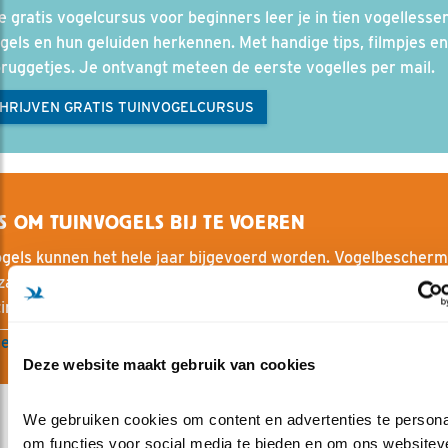
e gratis vogelcursus voor beginners leer je in tien vogellesse
gels en hun geluiden herkennen. Met handige tips, filmpjes en
ruggetjes. Je ontvangt meteen de eerste vogelles per mail.
CHRIJVEN GRATIS TUINVOGELCURSUS
S OM TUINVOGELS BIJ TE VOEREN
ogels kunnen het hele jaar bijgevoerd worden. Vogelbescherm
 zadenmixen voor alle soorten voedersystemen en een uitgeb
iment vogelpindakaas, vetbollen, vetblokken, pindacakes en 
een kijkje in onze webshop
Deze website maakt gebruik van cookies
We gebruiken cookies om content en advertenties te personal
om functies voor social media te bieden en om ons websiteve