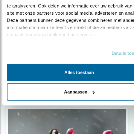
te analyseren. Ook delen we informatie over uw gebruik van 
site met onze partners voor social media, adverteren en anal
MEER VOGELS VOEREN
Deze partners kunnen deze gegevens combineren met ander
informatie die u aan ze heeft verstrekt of die ze hebben verz
op basis van uw gebruik van hun services.
Previous
Next
Details to
en in
Welke vogels eten wat?
Wat is goed voer?
Hoe
Alles toestaan
Aanpassen
Gerelateerde items