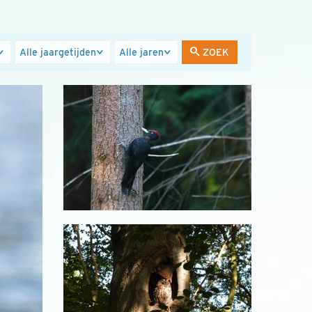
Jaargetijden
Jaren
ZOEK