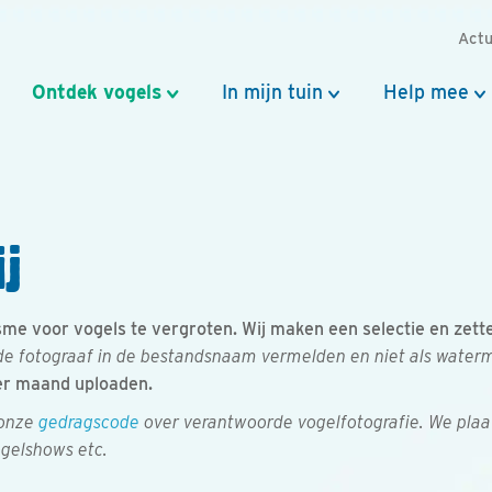
Actu
Ontdek vogels
In mijn tuin
Help mee
j
e voor vogels te vergroten. Wij maken een selectie en zetten 
e fotograaf in de bestandsnaam vermelden en niet als watermer
er maand uploaden.
 onze
gedragscode
over verantwoorde vogelfotografie. We plaa
ogelshows etc.