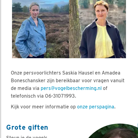
Onze persvoorlichters Saskia Hausel en Amadea
Boneschansker zijn bereikbaar voor vragen vanuit
de media via
pers@vogelbescherming.nl
of
telefonisch via 06-31071993.
Kijk voor meer informatie op
onze perspagina
.
Grote giften
Steun je de vogels