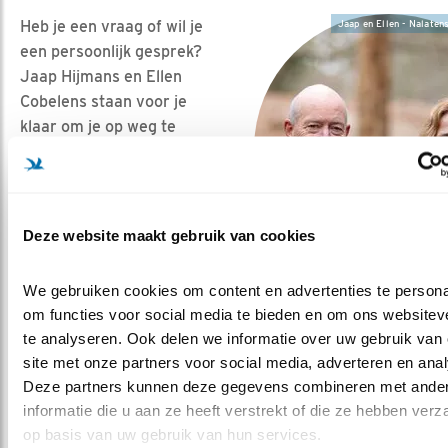
Heb je een vraag of wil je
Jaap en Ellen - Nalaten
een persoonlijk gesprek?
Jaap Hijmans en Ellen
Cobelens staan voor je
klaar om je op weg te
helpen.
Neem contact op
Deze website maakt gebruik van cookies
Klachten
Heb je een klacht die
We gebruiken cookies om content en advertenties te personal
betrekking heeft op het
om functies voor social media te bieden en om ons websiteve
werk, de producten of de
te analyseren. Ook delen we informatie over uw gebruik van 
dienstverlening van Vogelbescherming Nederland, dan
site met onze partners voor social media, adverteren en anal
kun je deze uiten via
dit formulier
.
Deze partners kunnen deze gegevens combineren met ander
Onze klachtenprocedure lees je hier
(pdf).
informatie die u aan ze heeft verstrekt of die ze hebben verz
op basis van uw gebruik van hun services.
Vogelbescherming hecht grote waarde aan integriteit.