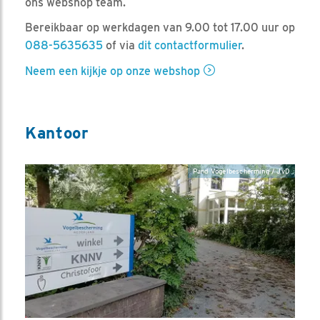
ons webshop team.
Bereikbaar op werkdagen van 9.00 tot 17.00 uur op
088-5635635
of via
dit contactformulier
.
Neem een kijkje op onze webshop
Kantoor
Pand Vogelbescherming / JvD