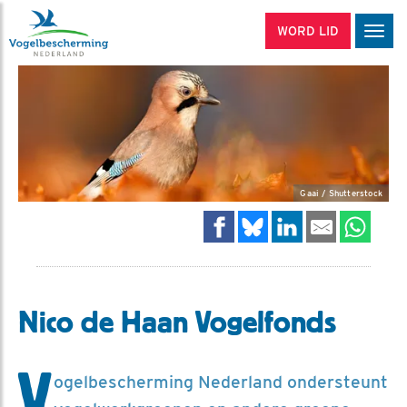
WORD LID
Men
Gaai / Shutterstock
Nico de Haan Vogelfonds
V
ogelbescherming Nederland ondersteunt