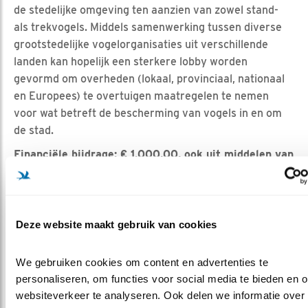
de stedelijke omgeving ten aanzien van zowel stand-
als trekvogels. Middels samenwerking tussen diverse
grootstedelijke vogelorganisaties uit verschillende
landen kan hopelijk een sterkere lobby worden
gevormd om overheden (lokaal, provinciaal, nationaal
en Europees) te overtuigen maatregelen te nemen
voor wat betreft de bescherming van vogels in en om
de stad.
Financiële bijdrage: € 1.000,00, ook uit middelen van
Team Stedelijk Gebied van Vogelbescherming
Nederland (die ook een inhoudelijke bijdrage
leverden).
Deze website maakt gebruik van cookies
“Gelderse Poort veranderend rivierenland: 50
jaar veranderingen”
We gebruiken cookies om content en advertenties te 
Het betreft hier een boek over welgeteld een halve
personaliseren, om functies voor social media te bieden en o
eeuw vogels tellen, beschermen in de Gelderse Poort.
websiteverkeer te analyseren. Ook delen we informatie over 