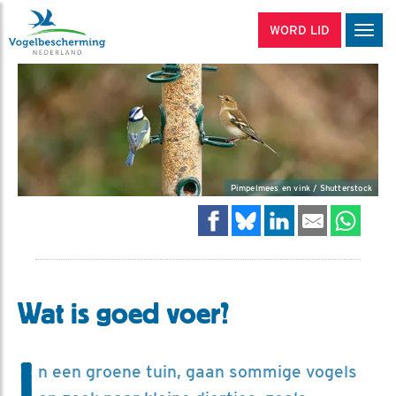
WORD LID
Men
Pimpelmees en vink / Shutterstock
Wat is goed voer?
I
n een groene tuin, gaan sommige vogels