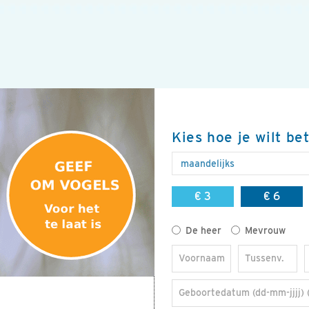
Kies hoe je wilt be
€ 3
€ 6
Titel
De heer
Mevrouw
Voornaam
Tussenv.
Geboortedatum (dd-mm-jjjj) 