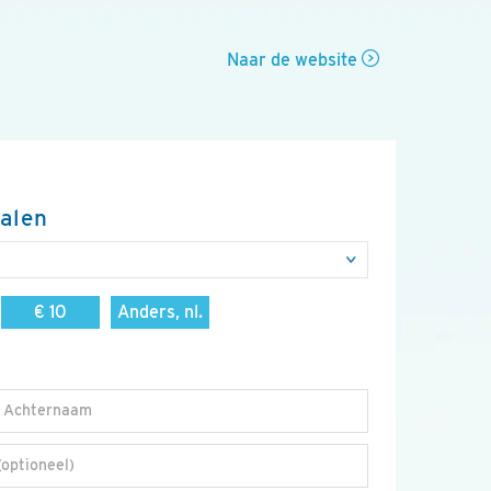
Naar de website
talen
€ 10
Anders, nl.
Achternaam
(optioneel)