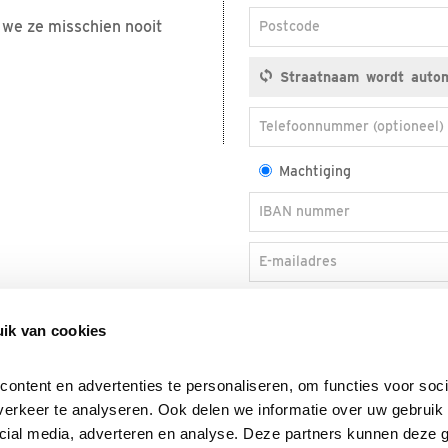
n we ze misschien nooit
Postcode
Telefoonnummer (optioneel)
Machtiging
IBAN nummer
E-mailadres
Ja, ik blijf graag via e-ma
tips, activiteiten en actie
ik van cookies
ntent en advertenties te personaliseren, om functies voor socia
erkeer te analyseren. Ook delen we informatie over uw gebruik v
cial media, adverteren en analyse. Deze partners kunnen deze 