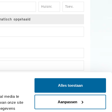
Huisnr.
Toev.
il en socials op de hoogte van nieuws over vogels,
s van Vogelbescherming.
Alles toestaan
l media te 
JA, IK WORD LID
Aanpassen
an onze site 
gegevens 