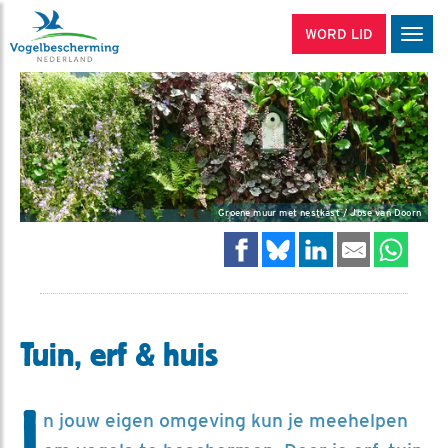
WORD LID
Men
Groene muur met nestkast / Jose van Doorn
Tuin, erf & huis
I
n jouw eigen omgeving kun je meehelpen