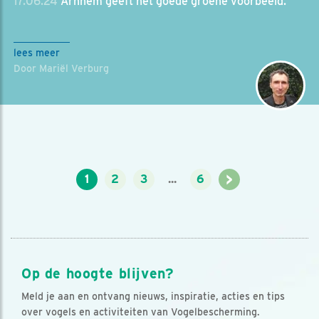
17.06.24
Arnhem geeft het goede groene voorbeeld.
lees meer
Door Mariël Verburg
>
1
2
3
...
6
Op de hoogte blijven?
Meld je aan en ontvang nieuws, inspiratie, acties en tips
over vogels en activiteiten van Vogelbescherming.