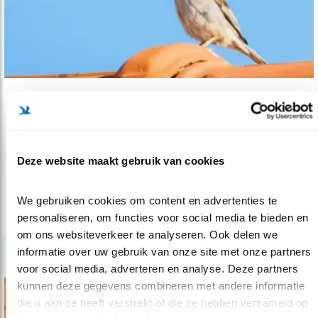
Nieuws
Meer neststenenen voor mussen
07.03.25
Overhandiging 52.000 handtekeningen aan
Deze website maakt gebruik van cookies
Minister Keijzer
We gebruiken cookies om content en advertenties te 
lees meer
personaliseren, om functies voor social media te bieden en 
om ons websiteverkeer te analyseren. Ook delen we 
informatie over uw gebruik van onze site met onze partners 
voor social media, adverteren en analyse. Deze partners 
kunnen deze gegevens combineren met andere informatie 
die u aan ze heeft verstrekt of die ze hebben verzameld op 