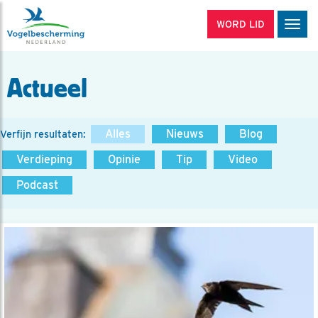
WORD LID
Men
Actueel
Alles
Nieuws
Blog
Verfijn resultaten:
Verdieping
Opinie
Tip
Video
Podcast