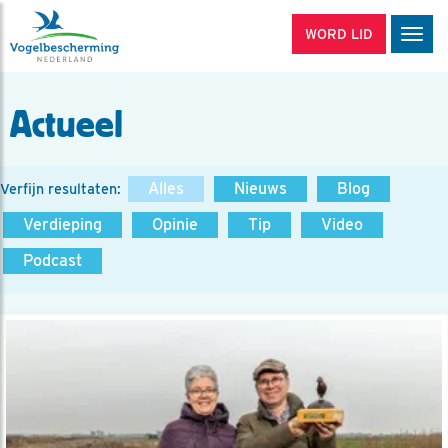
WORD LID
Men
Actueel
Alles
Nieuws
Blog
Verfijn resultaten:
Verdieping
Opinie
Tip
Video
Podcast