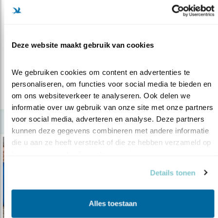
Verdieping
Vogels beschermen in 2023
Deze website maakt gebruik van cookies
13.12.23
Wat hebben we samen bereikt voor vogels en
natuur dit jaar?
We gebruiken cookies om content en advertenties te 
personaliseren, om functies voor social media te bieden en 
lees meer
om ons websiteverkeer te analyseren. Ook delen we 
informatie over uw gebruik van onze site met onze partners 
voor social media, adverteren en analyse. Deze partners 
kunnen deze gegevens combineren met andere informatie 
die u aan ze heeft verstrekt of die ze hebben verzameld op 
basis van uw gebruik van hun services.
Details tonen
Alles toestaan