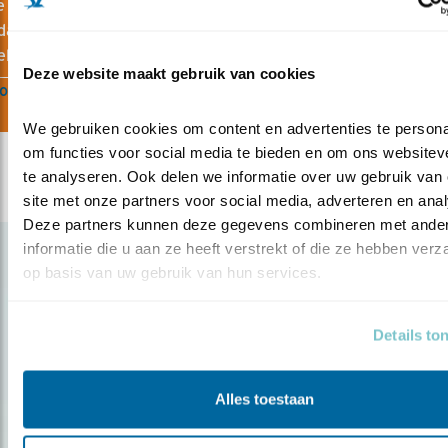
e uit met een kleurplaat van Vogelbescherming! Je kunt kieze
an 15 verschillende kleurplaten (pdf's) van vogels als oehoe,
el, steenuil, ooievaar of slechtvalk.
Deze website maakt gebruik van cookies
oad kleurplaat
We gebruiken cookies om content en advertenties te personal
om functies voor social media te bieden en om ons websiteve
te analyseren. Ook delen we informatie over uw gebruik van 
site met onze partners voor social media, adverteren en anal
Deze partners kunnen deze gegevens combineren met ander
informatie die u aan ze heeft verstrekt of die ze hebben verz
Gerelateerde items
op basis van uw gebruik van hun services.
Details to
Alles toestaan