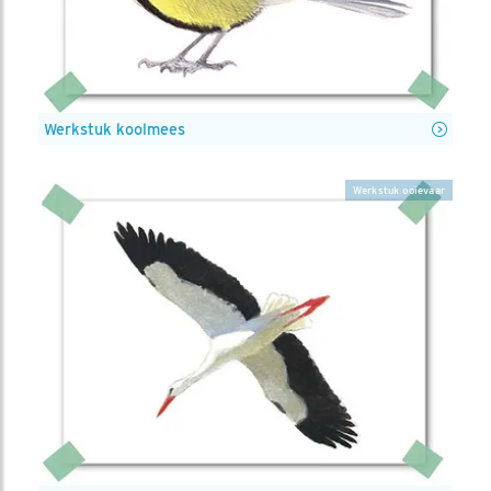
Werkstuk koolmees
Werkstuk ooievaar