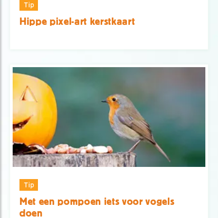
Tip
Hippe pixel-art kerstkaart
Tip
Met een pompoen iets voor vogels
doen