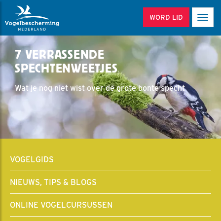
WORD LID
Men
7 VERRASSENDE
SPECHTENWEETJES
Wat je nog niet wist over de grote bonte specht
VOGELGIDS
NIEUWS, TIPS & BLOGS
ONLINE VOGELCURSUSSEN