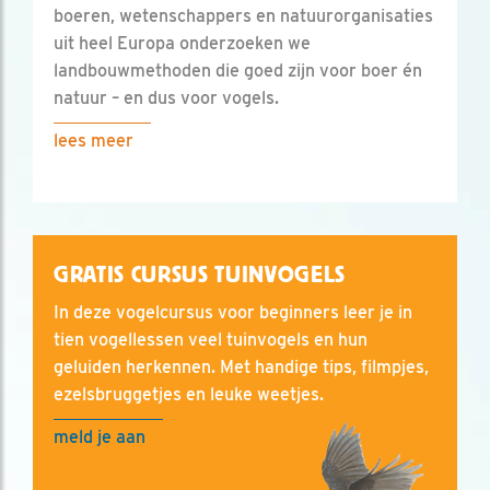
boeren, wetenschappers en natuurorganisaties
uit heel Europa onderzoeken we
landbouwmethoden die goed zijn voor boer én
natuur – en dus voor vogels.
lees meer
GRATIS CURSUS TUINVOGELS
In deze vogelcursus voor beginners leer je in
tien vogellessen veel tuinvogels en hun
geluiden herkennen. Met handige tips, filmpjes,
ezelsbruggetjes en leuke weetjes.
meld je aan