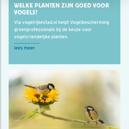
WELKE PLANTEN ZIJN GOED VOOR
VOGELS?
Via vogelrijkestad.nl helpt Vogelbescherming
groenprofessionals bij de keuze voor
vogelvriendelijke planten.
lees meer