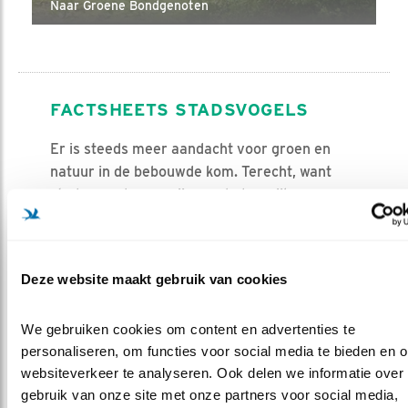
Naar Groene Bondgenoten
FACTSHEETS STADSVOGELS
Er is steeds meer aandacht voor groen en
natuur in de bebouwde kom. Terecht, want
steden en dorpen zijn een belangrijk
leefgebied voor vogels en trekken steeds
meer soorten aan. Lees in
onze soortenfactsheets hoe om te gaan met
Deze website maakt gebruik van cookies
deze mede-stadsbewoners en krijg tips voor
een vogelvriendelijke leefomgeving.
We gebruiken cookies om content en advertenties te 
personaliseren, om functies voor social media te bieden en o
websiteverkeer te analyseren. Ook delen we informatie over 
Previous
Next
gebruik van onze site met onze partners voor social media, 