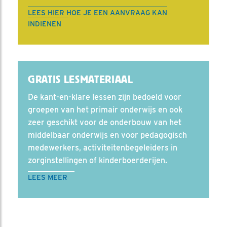
LEES HIER HOE JE EEN AANVRAAG KAN
INDIENEN
GRATIS LESMATERIAAL
De kant-en-klare lessen zijn bedoeld voor
groepen van het primair onderwijs en ook
zeer geschikt voor de onderbouw van het
middelbaar onderwijs en voor pedagogisch
medewerkers, activiteitenbegeleiders in
zorginstellingen of kinderboerderijen.
LEES MEER