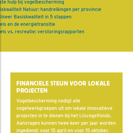
ste hulp bij vogelbescherming
iskwaliteit Natuur: handreikingen per provincie
liseer Basiskwaliteit in 5 stappen
els en de energietransitie
els vs. recreatie: verstoringsrapporten
FINANCIELE STEUN VOOR LOKALE
PROJECTEN
Vogelbescherming nodigt alle
vogelwerkgroepen uit om lokale innovatieve
projecten in te dienen bij het IJsvogelfonds.
Aanvragen kunnen twee keer per jaar worden
ingediend: voor 15 april en voor 15 oktober.