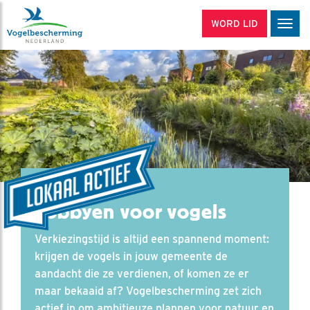
WORD LID
Men
Lobbyen voor vogels
Verkiezingstijd is altijd een spannend moment:
krijgen de vogels in jouw gemeente de
aandacht die ze verdienen, of komen ze er
maar bekaaid af? Vogelbescherming zet zich
actief in om ambitieuze plannen voor natuur en