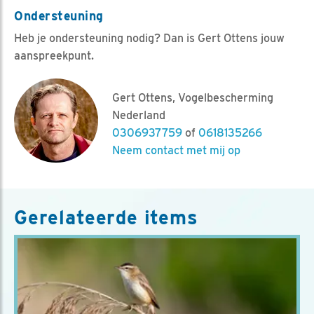
Ondersteuning
Heb je ondersteuning nodig? Dan is Gert Ottens jouw
aanspreekpunt.
Gert Ottens, Vogelbescherming
Nederland
0306937759
of
0618135266
Neem contact met mij op
Gerelateerde items