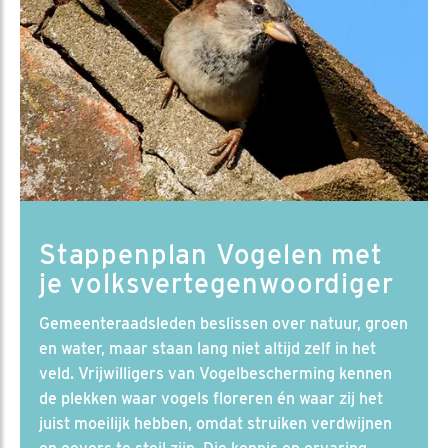
Stappenplan Vogelen met
je volksvertegenwoordiger
Gemeenteraadsleden beslissen over natuur, groen
en water, maar staan lang niet altijd zelf in het
veld. Vrijwilligers van Vogelbescherming kennen
de plekken waar vogels floreren én waar zij het
juist moeilijk hebben, omdat struiken verdwijnen