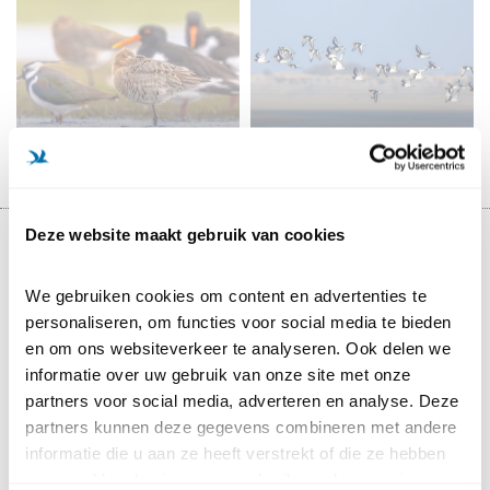
VOGELS IN
WEIDEVOGELS
NATUURGEBIEDEN
Deze website maakt gebruik van cookies
Alle vogels die hulp nodig hebben
We gebruiken cookies om content en advertenties te 
Vogels beschermen doen we samen. Van achtertuin
personaliseren, om functies voor social media te bieden 
tot ver in Afrika. Help ook een handje mee en doneer
en om ons websiteverkeer te analyseren. Ook delen we 
nu voor vogels en hun leefgebieden.
informatie over uw gebruik van onze site met onze 
partners voor social media, adverteren en analyse. Deze 
€ 5
€ 20
€ 50
Anders, nl.
partners kunnen deze gegevens combineren met andere 
informatie die u aan ze heeft verstrekt of die ze hebben 
Titel
De heer
Mevrouw
verzameld op basis van uw gebruik van hun services.