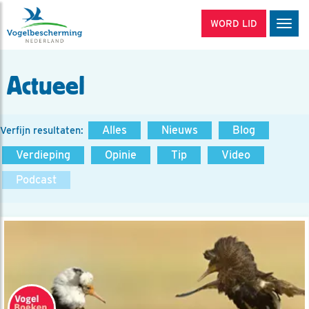
WORD LID
Men
Actueel
Alles
Nieuws
Blog
Verfijn resultaten:
Verdieping
Opinie
Tip
Video
Podcast