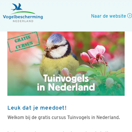
Naar de website
Leuk dat je meedoet!
Welkom bij de gratis cursus Tuinvogels in Nederland.