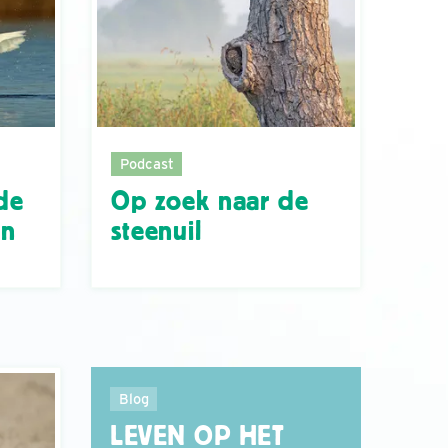
Podcast
de
Op zoek naar de
en
steenuil
Blog
LEVEN OP HET