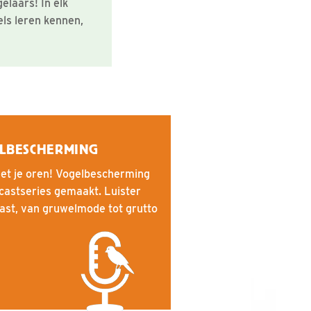
elaars! In elk
els leren kennen,
ELBESCHERMING
met je oren! Vogelbescherming
castseries gemaakt. Luister
st, van gruwelmode tot grutto