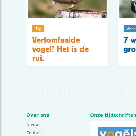
Tip
Verd
Verfomfaaide
7 w
vogel? Het is de
gro
rui.
Over ons
Onze tijdschrifte
Nieuws
Contact