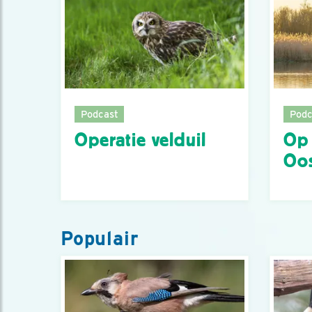
Podcast
Podc
Operatie velduil
Op 
Oos
Populair