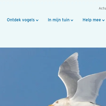
Actu
Ontdek vogels
In mijn tuin
Help mee