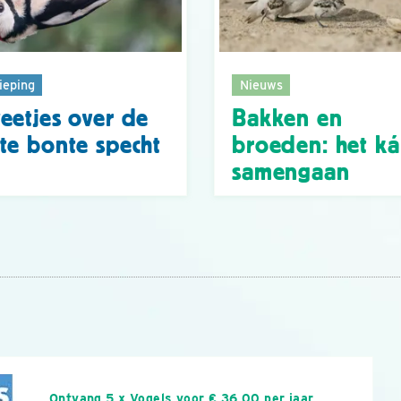
ieping
Nieuws
eetjes over de
Bakken en
te bonte specht
broeden: het k
samengaan
n
Ontvang 5 x Vogels voor € 36,00 per jaar