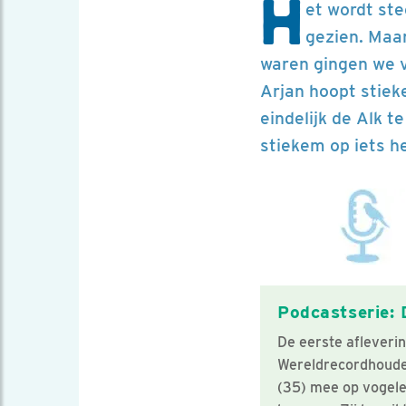
H
et wordt ste
gezien. Maar
waren gingen we vl
Arjan hoopt stiek
eindelijk de Alk t
stiekem op iets he
Podcastserie: 
De eerste afleveri
Wereldrecordhouder
(35) mee op vogele