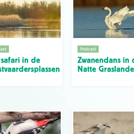
ast
Podcast
safari in de
Zwanendans in 
tvaardersplassen
Natte Grasland