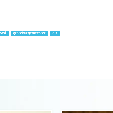
cast
groteburgemeester
alk