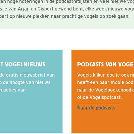
ten hoge noteringen in de podcasthitlijsten en veel nieuwe vog
ls je van Arjan en Gisbert gewend bent, elke week nieuwe vog
sbert op nieuwe plekken naar prachtige vogels op zoek gaan.
ET VOGELNIEUWS
PODCASTS VAN VOG
de gratis nieuwsbrief van
Vogels kijken doe je ook 
op de hoogte van nieuws
heeft een paar mooie pod
en acties van
naar de Vogelboekenpodka
of de Vogelspotcast.
Naar de podcasts