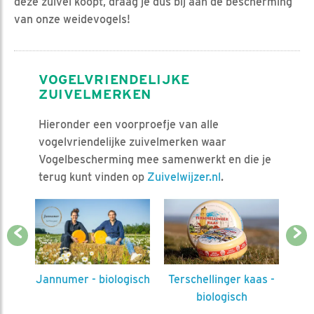
deze zuivel koopt, draag je dus bij aan de bescherming
van onze weidevogels!
VOGELVRIENDELIJKE
ZUIVELMERKEN
Hieronder een voorproefje van alle
vogelvriendelijke zuivelmerken waar
Vogelbescherming mee samenwerkt en die je
terug kunt vinden op
Zuivelwijzer.nl
.
Previous
Next
Jannumer - biologisch
Terschellinger kaas -
biologisch