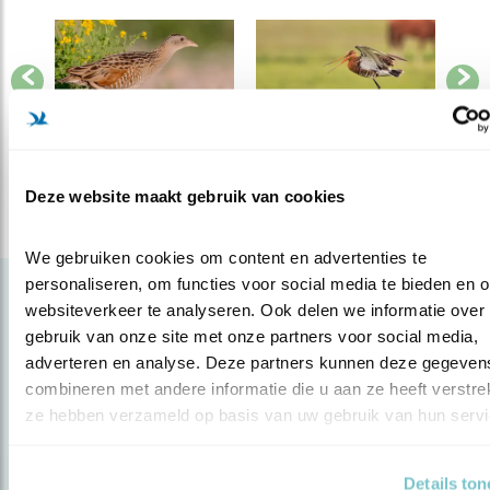
Previous
Next
ek
Wat hebben
Wat doet
boerenlandvogels
Vogelbescherming
bo
nodig?
Nederland?
Deze website maakt gebruik van cookies
We gebruiken cookies om content en advertenties te 
personaliseren, om functies voor social media te bieden en o
Gerelateerde items
websiteverkeer te analyseren. Ook delen we informatie over 
gebruik van onze site met onze partners voor social media, 
adverteren en analyse. Deze partners kunnen deze gegevens
combineren met andere informatie die u aan ze heeft verstrekt
ze hebben verzameld op basis van uw gebruik van hun servi
Details to