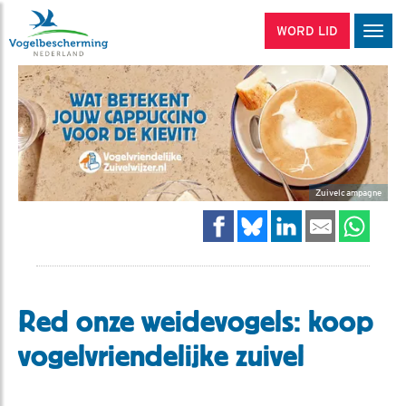
WORD LID
Men
Zuivelcampagne
Red onze weidevogels: koop
vogelvriendelijke zuivel