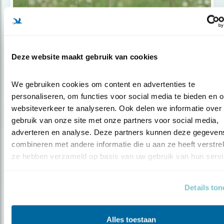
Deze website maakt gebruik van cookies
We gebruiken cookies om content en advertenties te 
personaliseren, om functies voor social media te bieden en o
websiteverkeer te analyseren. Ook delen we informatie over 
Nieuws
gebruik van onze site met onze partners voor social media, 
Beleef de Lente gaat de boer op
adverteren en analyse. Deze partners kunnen deze gegevens
combineren met andere informatie die u aan ze heeft verstrekt
ze hebben verzameld op basis van uw gebruik van hun servi
Details to
Alles toestaan