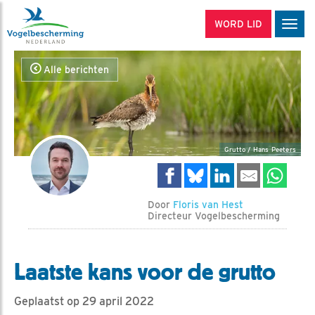
WORD LID
Men
Alle berichten
Grutto / Hans Peeters
Door
Floris van Hest
Directeur Vogelbescherming
Laatste kans voor de grutto
Geplaatst op 29 april 2022