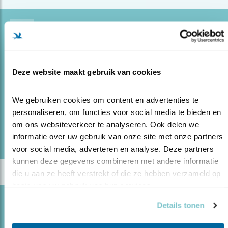
Blog
PERFECTE VERREKIJKER VOOR OP REIS
23.05.17
In de winkel van Vogelbescherming is het voor
Deze website maakt gebruik van cookies
het team elke dag de uitdaging om alle bezoekers
perfect te helpen.
We gebruiken cookies om content en advertenties te 
personaliseren, om functies voor social media te bieden en 
lees meer
om ons websiteverkeer te analyseren. Ook delen we 
Door Martijn Overbeeke
informatie over uw gebruik van onze site met onze partners 
voor social media, adverteren en analyse. Deze partners 
kunnen deze gegevens combineren met andere informatie 
die u aan ze heeft verstrekt of die ze hebben verzameld op 
basis van uw gebruik van hun services.
Blog
Details tonen
FOTOGRAFEREN MET TELESCOOP