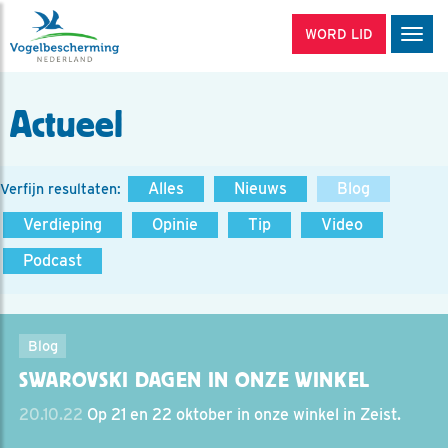
WORD LID
Men
Actueel
Alles
Nieuws
Blog
Verfijn resultaten:
Verdieping
Opinie
Tip
Video
Podcast
Blog
SWAROVSKI DAGEN IN ONZE WINKEL
20.10.22
Op 21 en 22 oktober in onze winkel in Zeist.