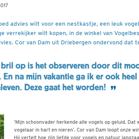
2017
oed advies wilt voor een nestkastje, een leuk voge
 verrekijker wilt kopen, in de winkel van Vogelbe
advies. Cor van Dam uit Driebergen ondervond dat t
bril op is het observeren door dit mo
n. En na mijn vakantie ga ik er ook heel
eleven. Deze gaat het worden!
‘Mijn schoonvader herkende alle vogels op geluid. Dat 
vogelaar in hart en nieren’. Cor van Dam loopt onze win
Hij vertelt hoe zijn liefde voor vogels en natuur langza