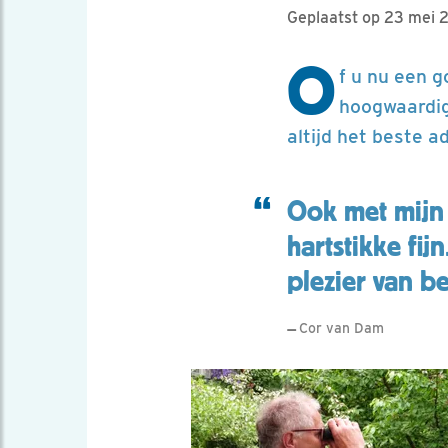
Geplaatst op 23 mei 
O
f u nu een g
hoogwaardige
altijd het beste 
Ook met mijn 
hartstikke fij
plezier van b
Cor van Dam