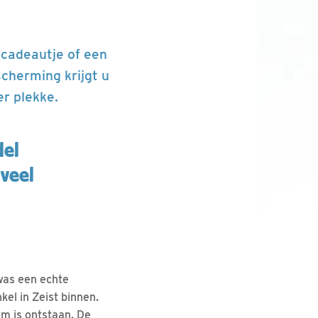
lcadeautje of een
scherming krijgt u
er plekke.
del
 veel
was een echte
kel in Zeist binnen.
am is ontstaan. De