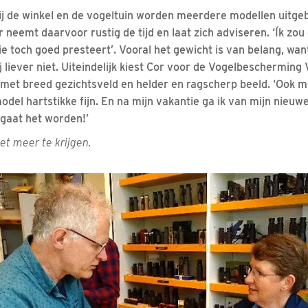
bij de winkel en de vogeltuin worden meerdere modellen uitge
 neemt daarvoor rustig de tijd en laat zich adviseren. ‘Ík zo
 die toch goed presteert’. Vooral het gewicht is van belang, w
ij liever niet. Uiteindelijk kiest Cor voor de Vogelbeschermi
met breed gezichtsveld en helder en ragscherp beeld. ‘Ook met
del hartstikke fijn. En na mijn vakantie ga ik van mijn nieuwe
 gaat het worden!’
iet meer te krijgen.