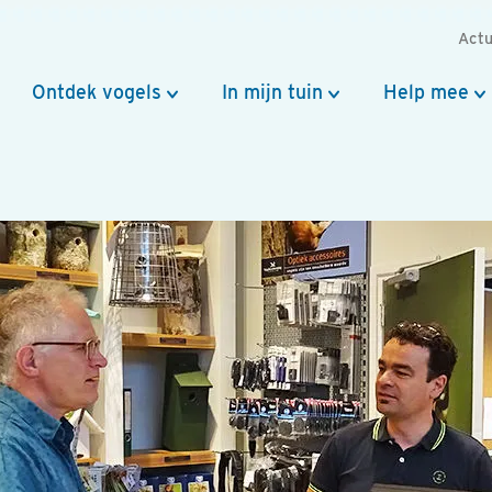
Actu
Ontdek vogels
In mijn tuin
Help mee