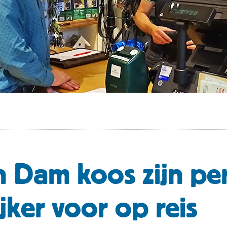
n Dam koos zijn per
jker voor op reis