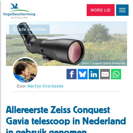
WORD LID
Men
Alle berichten
Zeiss Conquest Gavia telescoop
Door
Martijn Overbeeke
Allereerste Zeiss Conquest
Gavia telescoop in Nederland
in gebruik genomen