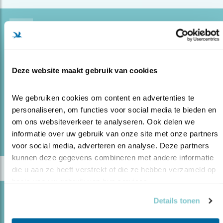
Blog
PERFECTE VERREKIJKER VOOR OP REIS
23.05.17
In de winkel van Vogelbescherming is het voor
Deze website maakt gebruik van cookies
het team elke dag de uitdaging om alle bezoekers
perfect te helpen.
We gebruiken cookies om content en advertenties te 
personaliseren, om functies voor social media te bieden en 
lees meer
om ons websiteverkeer te analyseren. Ook delen we 
Door Martijn Overbeeke
informatie over uw gebruik van onze site met onze partners 
voor social media, adverteren en analyse. Deze partners 
kunnen deze gegevens combineren met andere informatie 
die u aan ze heeft verstrekt of die ze hebben verzameld op 
basis van uw gebruik van hun services.
Blog
Details tonen
FOTOGRAFEREN MET TELESCOOP