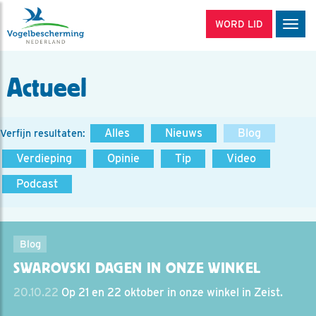
WORD LID
Men
Actueel
Alles
Nieuws
Blog
Verfijn resultaten:
Verdieping
Opinie
Tip
Video
Podcast
Blog
SWAROVSKI DAGEN IN ONZE WINKEL
20.10.22
Op 21 en 22 oktober in onze winkel in Zeist.