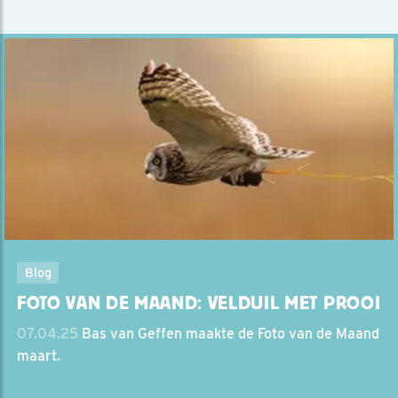
Blog
FOTO VAN DE MAAND: VELDUIL MET PROOI
07.04.25
Bas van Geffen maakte de Foto van de Maand
maart.