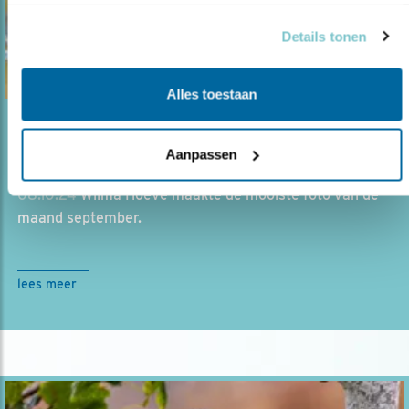
basis van uw gebruik van hun services.
Details tonen
Alles toestaan
Blog
Aanpassen
FOTO VAN DE MAAND: BOSRUITER
08.10.24
Wilma Hoeve maakte de mooiste foto van de
maand september.
lees meer