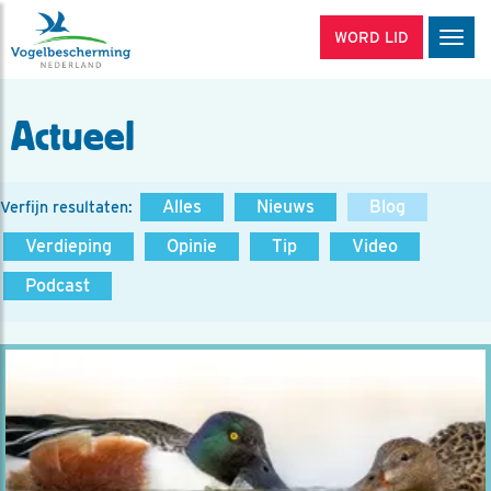
WORD LID
Men
Actueel
Alles
Nieuws
Blog
Verfijn resultaten:
Verdieping
Opinie
Tip
Video
Podcast