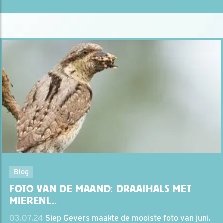
Blog
FOTO VAN DE MAAND: DRAAIHALS MET
MIERENL..
03.07.24
Siep Gevers maakte de mooiste foto van juni.