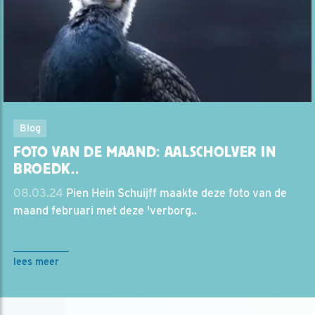
Blog
FOTO VAN DE MAAND: AALSCHOLVER IN
BROEDK..
08.03.24
Pien Hein Schuijff maakte deze foto van de
maand februari met deze 'verborg..
lees meer