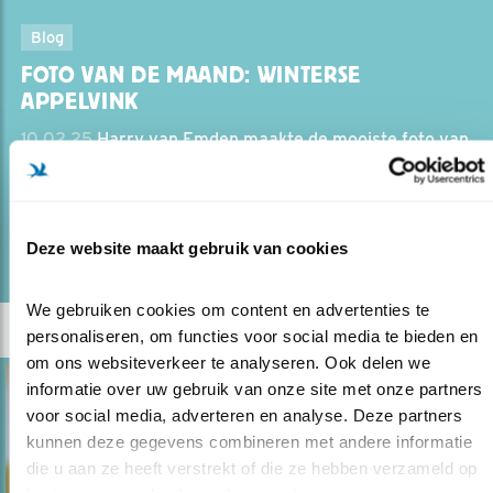
Blog
FOTO VAN DE MAAND: WINTERSE
APPELVINK
10.02.25
Harry van Emden maakte de mooiste foto van
de maand januari.
lees meer
Deze website maakt gebruik van cookies
We gebruiken cookies om content en advertenties te 
personaliseren, om functies voor social media te bieden en 
om ons websiteverkeer te analyseren. Ook delen we 
informatie over uw gebruik van onze site met onze partners 
voor social media, adverteren en analyse. Deze partners 
kunnen deze gegevens combineren met andere informatie 
die u aan ze heeft verstrekt of die ze hebben verzameld op 