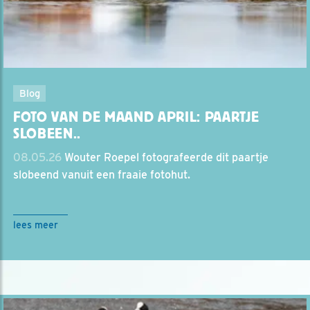
Blog
FOTO VAN DE MAAND APRIL: PAARTJE
SLOBEEN..
08.05.26
Wouter Roepel fotografeerde dit paartje
slobeend vanuit een fraaie fotohut.
lees meer