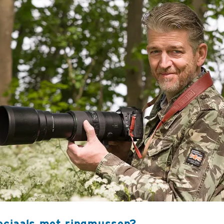
peciaals met ringmussen?