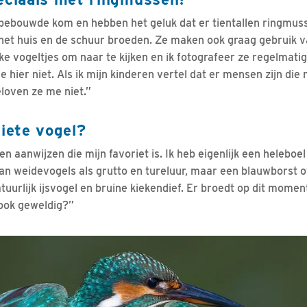
bebouwde kom en hebben het geluk dat er tientallen ringmuss
et huis en de schuur broeden. Ze maken ook graag gebruik v
uke vogeltjes om naar te kijken en ik fotografeer ze regelmati
 je hier niet. Als ik mijn kinderen vertel dat er mensen zijn di
loven ze me niet.”
riete vogel?
n aanwijzen die mijn favoriet is. Ik heb eigenlijk een heleboel 
n weidevogels als grutto en tureluur, maar een blauwborst o
tuurlijk ijsvogel en bruine kiekendief. Er broedt op dit momen
 ook geweldig?”