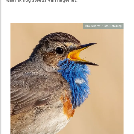
waar ik nog steeds van nageniet.”
Blauwborst / Bas Schuring