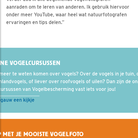
aanraden om te leren van anderen. Ik gebruik hiervoor
onder meer YouTube, waar heel wat natuurfotografen
ervaringen en tips delen.”
INE VOGELCURSUSSEN
 meer te weten komen over vogels? Over de vogels in je tuin, 
landvogels, of liever over roofvogels of uilen? Dan zijn de on
cursussen van Vogelbescherming vast iets voor jou!
gauw een kijkje
 MET JE MOOISTE VOGELFOTO