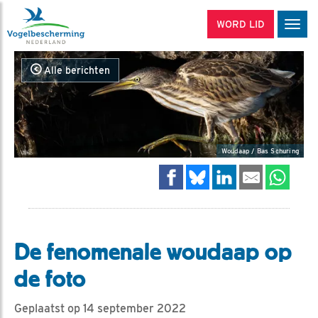
WORD LID
Men
Alle berichten
Woudaap / Bas Schuring
De fenomenale woudaap op
de foto
Geplaatst op 14 september 2022