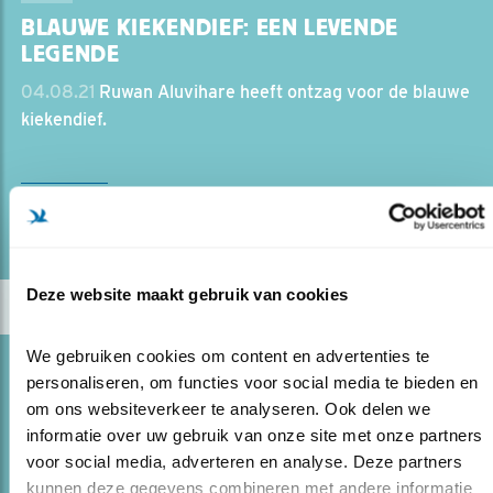
BLAUWE KIEKENDIEF: EEN LEVENDE
LEGENDE
04.08.21
Ruwan Aluvihare heeft ontzag voor de blauwe
kiekendief.
lees meer
Door Ruwan Aluvihare
Deze website maakt gebruik van cookies
We gebruiken cookies om content en advertenties te 
Blog
personaliseren, om functies voor social media te bieden en 
DOMPEL JE ONDER IN DE
om ons websiteverkeer te analyseren. Ook delen we 
WADDENNATUUR
informatie over uw gebruik van onze site met onze partners 
voor social media, adverteren en analyse. Deze partners 
13.07.21
Dwaalfilm Wadden: nieuwe minidocumentaires
kunnen deze gegevens combineren met andere informatie 