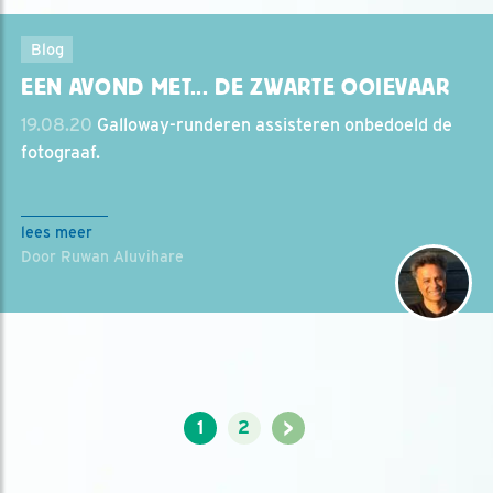
Blog
EEN AVOND MET... DE ZWARTE OOIEVAAR
19.08.20
Galloway-runderen assisteren onbedoeld de
fotograaf.
lees meer
Door Ruwan Aluvihare
>
1
2