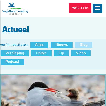
WORD LID
Men
Actueel
Alles
Nieuws
Blog
Verfijn resultaten:
Verdieping
Opinie
Tip
Video
Podcast