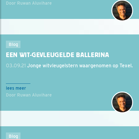
Door Ruwan Aluvihare
Blog
EEN WIT-GEVLEUGELDE BALLERINA
03.09.21
Jonge witvleugelstern waargenomen op Texel.
lees meer
Door Ruwan Aluvihare
Blog