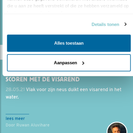
over Waddennatuur.
die u aan ze heeft verstrekt of die ze hebben verzameld op 
basis van uw gebruik van hun services.
lees meer
Details tonen
Door Kirsten Dorrestijn
Alles toestaan
Aanpassen
Blog
SCOREN MET DE VISAREND
28.05.21
Vlak voor zijn neus duikt een visarend in het
water.
lees meer
Door Ruwan Aluvihare