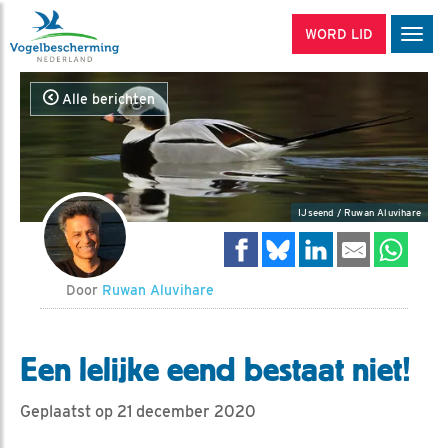
WORD LID
Men
Alle berichten
IJseend / Ruwan Aluvihare
Door
Ruwan Aluvihare
Een lelijke eend bestaat niet!
Geplaatst op 21 december 2020