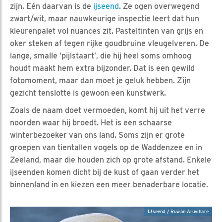
zijn. Eén daarvan is de
ijseend
. Ze ogen overwegend
zwart/wit, maar nauwkeurige inspectie leert dat hun
kleurenpalet vol nuances zit. Pasteltinten van grijs en
oker steken af tegen rijke goudbruine vleugelveren. De
lange, smalle ‘pijlstaart’, die hij heel soms omhoog
houdt maakt hem extra bijzonder. Dat is een gewild
fotomoment, maar dan moet je geluk hebben. Zijn
gezicht tenslotte is gewoon een kunstwerk.
Zoals de naam doet vermoeden, komt hij uit het verre
noorden waar hij broedt. Het is een schaarse
winterbezoeker van ons land. Soms zijn er grote
groepen van tientallen vogels op de Waddenzee en in
Zeeland, maar die houden zich op grote afstand. Enkele
ijseenden komen dicht bij de kust of gaan verder het
binnenland in en kiezen een meer benaderbare locatie.
IJseend / Ruwan Aluvihare