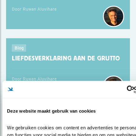
Door Ruwan Aluvihare
Blog
LIEFDESVERKLARING AAN DE GRUTTO
Door Ruwan Aluvihare
Deze website maakt gebruik van cookies
Blog
STATIG STAPPENDE KRAANVOGELS
We gebruiken cookies om content en advertenties te personal
om functies voor social media te bieden en om ons websiteve