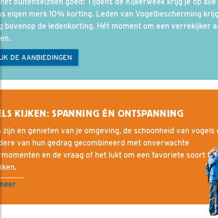
het buitenseizoen goed! Tijdens de Kijkerweek krijg je op alle
ns eigen merk 10% korting. Leden van Vogelbescherming krij
g bovenop de ledenkorting. Hét moment om een verrekijker a
en.
JK DE AANBIEDINGEN
LS KIJKEN: SPANNING ÉN ONTSPANNING
 zijn en genieten van je omgeving, de schoonheid van vogels 
ndere van hun gedrag gecombineerd met onverwachte
momenten en de vraag of het lukt om een favoriete soort te
kken.
meer