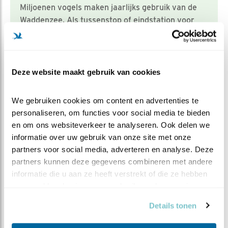
Miljoenen vogels maken jaarlijks gebruik van de
Waddenzee. Als tussenstop of eindstation voor
trekvogels en als plek om te broeden. Mede
daarom is dit unieke gebied ook Werelderfgoed
van Unesco. Ondanks deze eretitel en Natura
2000-bescherming zijn de bedreigingen voor de
Deze website maakt gebruik van cookies
natuur in het gebied legio. Vogelbescherming
werkt samen met Natuurmonumenten en vijf
We gebruiken cookies om content en advertenties te 
andere natuurorganisaties in de Coalitie Wadden
personaliseren, om functies voor social media te bieden 
Natuurlijk om de natuurlijke rijkdom van het
en om ons websiteverkeer te analyseren. Ook delen we 
gebied te beschermen en waar nodig te herstellen.
informatie over uw gebruik van onze site met onze 
partners voor social media, adverteren en analyse. Deze 
partners kunnen deze gegevens combineren met andere 
Meer over
informatie die u aan ze heeft verstrekt of die ze hebben 
verzameld op basis van uw gebruik van hun services.
visserij
natuurbeleid
tijdschriftvogels
waddengebied
fredwouters
Details tonen