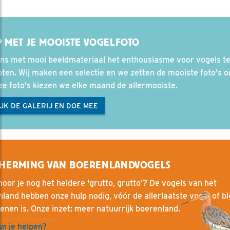
 MET JE MOOISTE VOGELFOTO
ons met mooi beeldmateriaal het enthousiasme voor vogels t
ten. Wij maken een selectie en we zetten de mooiste foto's on
ze foto's kiezen we elke maand de allermooiste.
JK DE GALERIJ EN DOE MEE
CHERMING VAN BOERENLANDVOGELS
oor je nog het heldere 'grutto, grutto’? De vogels van het
land hebben onze hulp nodig, vóór de allerlaatste vogel of b
nen is. Onze inzet: meer natuurrijk boerenland.
n je helpen?