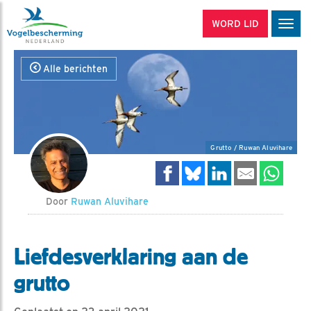
WORD LID
Men
Alle berichten
Grutto / Ruwan Aluvihare
Door
Ruwan Aluvihare
Liefdesverklaring aan de
grutto