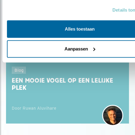
Blog
Details to
ZELDZAME HAVENGAST
Alles toestaan
Door Ruwan Aluvihare
Aanpassen
Blog
EEN MOOIE VOGEL OP EEN LELIJKE
PLEK
Door Ruwan Aluvihare