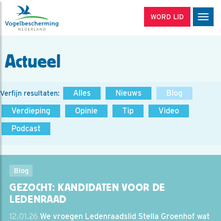
WORD LID
Men
Actueel
Alles
Nieuws
Blog
Verfijn resultaten:
Verdieping
Opinie
Tip
Video
Podcast
Blog
GEZOCHT: KANDIDATEN VOOR DE
LEDENRAAD
12.01.26
We vroegen Ledenraadslid Stella Groenhof wat