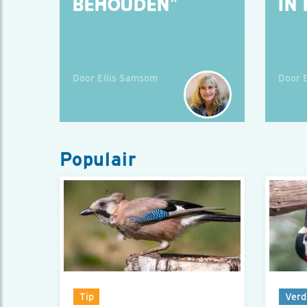
BEHOUDEN”
IN 
Door Ellis Samsom
Door 
Populair
Tip
Verd