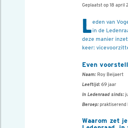
Geplaatst op 18 april
L
eden van Voge
in de Ledenra
deze manier inze
keer: vicevoorzitt
Even voorstell
Naam:
Roy Beijaert
Leeftijd:
69 jaar
In Ledenraad sinds:
j
Beroep:
praktiserend 
Waarom zet je 
Ledenraad, in