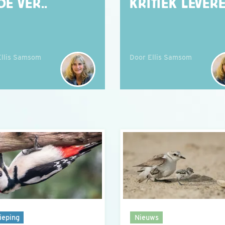
DE VER..
KRITIEK LEVERE
Ellis Samsom
Door Ellis Samsom
ieping
Nieuws