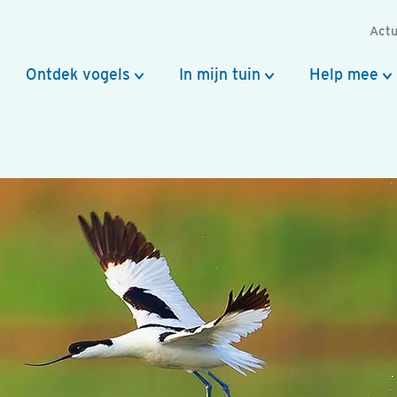
Actu
Ontdek vogels
In mijn tuin
Help mee