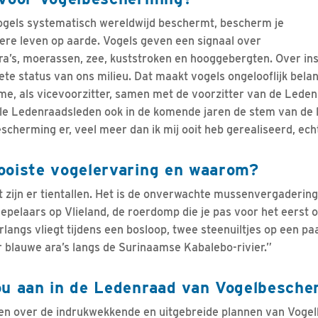
 vogels systematisch wereldwijd beschermt, bescherm je
dere leven op aarde. Vogels geven een signaal over
ra’s, moerassen, zee, kuststroken en hooggebergten. Over ins
te status van ons milieu. Dat maakt vogels ongelooflijk belang
 me, als vicevoorzitter, samen met de voorzitter van de Leden
e Ledenraadsleden ook in de komende jaren de stem van de le
cherming er, veel meer dan ik mij ooit heb gerealiseerd, echt 
ooiste vogelervaring en waarom?
et zijn er tientallen. Het is de onverwachte mussenvergadering
lepelaars op Vlieland, de roerdomp die je pas voor het eerst o
langs vliegt tijdens een bosloop, twee steenuiltjes op een paa
r blauwe ara’s langs de Surinaamse Kabalebo-rivier.”
ou aan in de Ledenraad van Vogelbesche
n over de indrukwekkende en uitgebreide plannen van Vogel