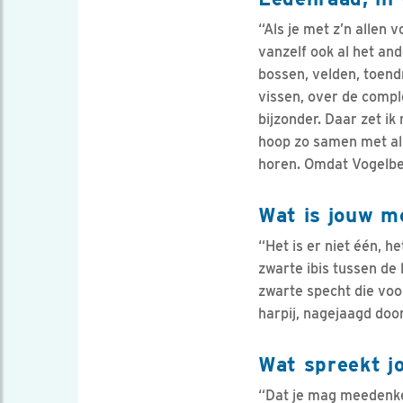
“Als je met z’n allen
vanzelf ook al het an
bossen, velden, toend
vissen, over de comple
bijzonder. Daar zet ik
hoop zo samen met all
horen. Omdat Vogelbes
Wat is jouw m
“Het is er niet één, h
zwarte ibis tussen de 
zwarte specht die voor
harpij, nagejaagd doo
Wat spreekt j
“Dat je mag meedenke