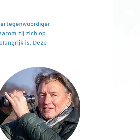
 vertegenwoordiger
arom zij zich op
angrijk is. Deze