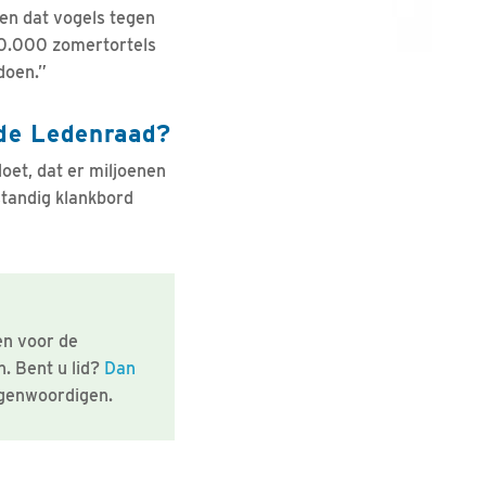
en dat vogels tegen
800.000 zomertortels
doen.”
de Ledenraad?
oet, dat er miljoenen
standig klankbord
en voor de
. Bent u lid?
Dan
egenwoordigen.