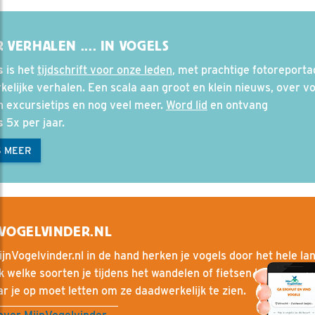
 VERHALEN .... IN VOGELS
s
is het
tijdschrift voor onze leden
, met prachtige fotoreporta
elijke verhalen. Een scala aan groot en klein nieuws, over vo
en excursietips en nog veel meer.
Word lid
en ontvang
s
5x per jaar.
S MEER
VOGELVINDER.NL
jnVogelvinder.nl in de hand herken je vogels door het hele la
 welke soorten je tijdens het wandelen of fietsen kunt tege
r je op moet letten om ze daadwerkelijk te zien.