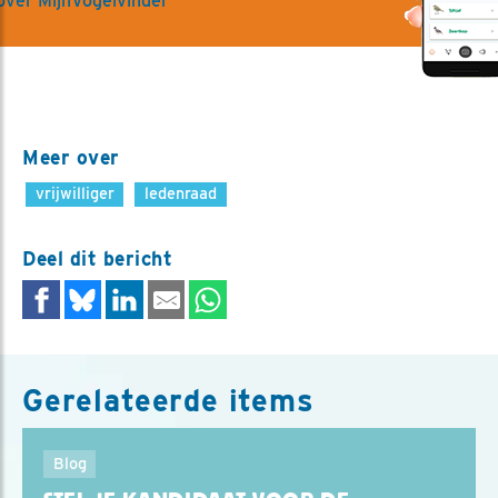
over MijnVogelvinder
Meer over
vrijwilliger
ledenraad
Deel dit bericht
Gerelateerde items
Blog