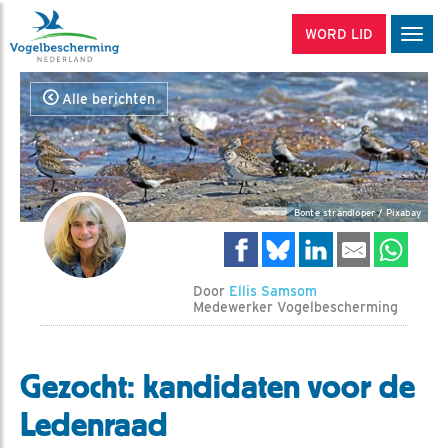
WORD LID
Men
Alle berichten
Bonte strandloper / Pixabay
Door
Ellis Samsom
Medewerker Vogelbescherming
Gezocht: kandidaten voor de
Ledenraad