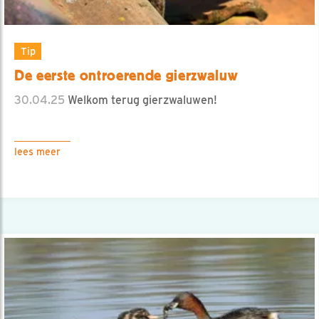
Tip
De eerste ontroerende gierzwaluw
30.04.25
Welkom terug gierzwaluwen!
lees meer