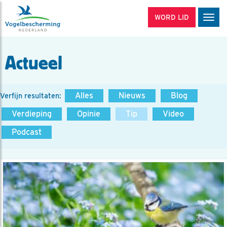
WORD LID
Men
Actueel
Alles
Nieuws
Blog
Verfijn resultaten:
Verdieping
Opinie
Tip
Video
Podcast