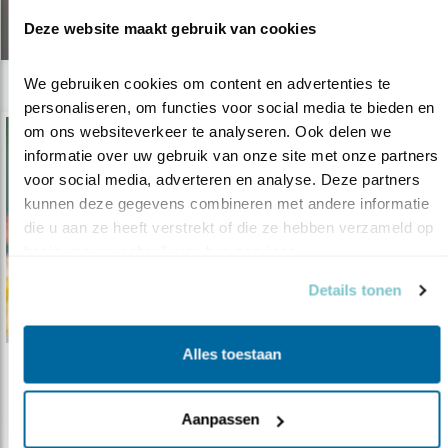
11.04.25
Deze website maakt gebruik van cookies
We gebruiken cookies om content en advertenties te 
personaliseren, om functies voor social media te bieden en 
om ons websiteverkeer te analyseren. Ook delen we 
informatie over uw gebruik van onze site met onze partners 
voor social media, adverteren en analyse. Deze partners 
kunnen deze gegevens combineren met andere informatie 
die u aan ze heeft verstrekt of die ze hebben verzameld op 
basis van uw gebruik van hun services.
Details tonen
Alles toestaan
Tip
Nestverstoring? Kom in actie!
Aanpassen