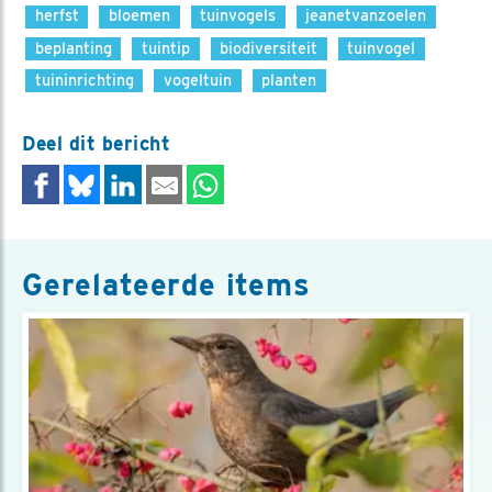
herfst
bloemen
tuinvogels
jeanetvanzoelen
beplanting
tuintip
biodiversiteit
tuinvogel
tuininrichting
vogeltuin
planten
Deel dit bericht
Gerelateerde items