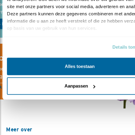
escherming heeft veel praktische tips om ook jouw tuin
site met onze partners voor social media, adverteren en anal
riendelijk te maken.
Deze partners kunnen deze gegevens combineren met ander
informatie die u aan ze heeft verstrekt of die ze hebben verz
S MEER
op basis van uw gebruik van hun services.
Details to
OGISCHE PLANTEN IN ONZE WEBSHOP
Alles toestaan
bescherming heeft verantwoorde, biologische planten gesele
gelvriendelijk zijn. Goed voor insecten en vogels en biodiversit
Aanpassen
 de biologische planten
Meer over