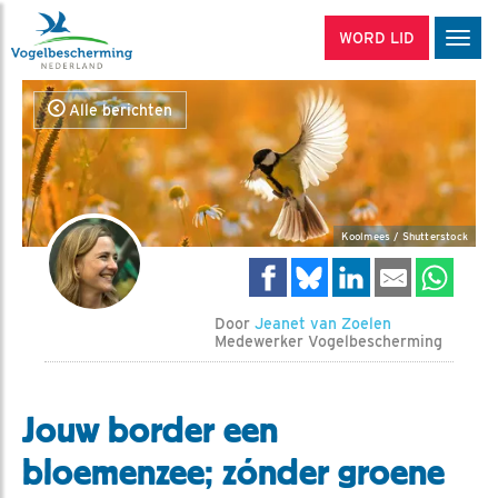
WORD LID
Men
Alle berichten
Koolmees / Shutterstock
Door
Jeanet van Zoelen
Medewerker Vogelbescherming
Jouw border een
bloemenzee; zónder groene