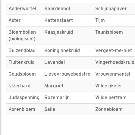
Adderwortel
Kaardenbol
Schijnpapaver
Aster
Kattenstaart
Tijm
Bloembollen
Kaasjeskruid
Teunisbloem
(biologisch!)
Duizendblad
Koninginnekruid
Vergeet-me-niet
Fluitenkruid
Lavendel
Vingerhoedskruid
Goudsbloem
Lievevrouwebedstro
Vrouwenmantel
IJzerhard
Margriet
Wilde akelei
Judaspenning
Rozemarijn
Wilde bertram
Korenbloem
Salie
Zonnebloem