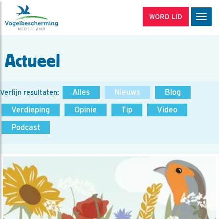
WORD LID
Men
Actueel
Alles
Nieuws
Blog
Verfijn resultaten:
Verdieping
Opinie
Tip
Video
Podcast