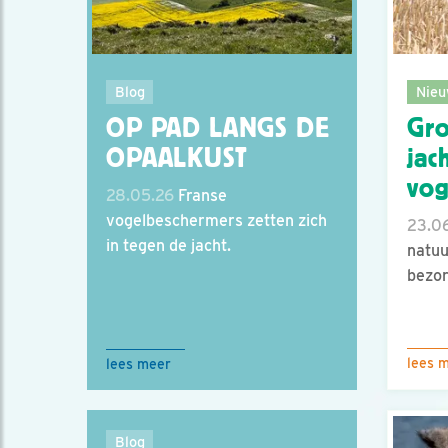
Nieu
Blog
Gro
OP PAD LANGS DE
jac
OPAALKUST
vog
28.05.26
Franse
vogelbeschermers zetten zich
23.0
in tegen de jacht.
natuu
bezor
lees 
lees meer
Blog