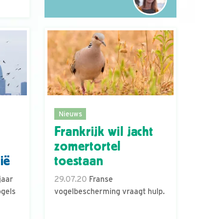
Nieuws
Frankrijk wil jacht
zomertortel
ië
toestaan
jaar
29.07.20
Franse
ogels
vogelbescherming vraagt hulp.