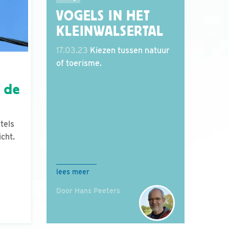
VOGELS IN HET
KLEINWALSERTAL
17.03.23
Kiezen tussen natuur
of toerisme.
r de
tels
icht.
lees meer
Door Hans Peeters