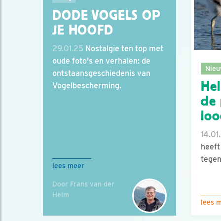
DODE VOGELS OP
JE HOOFD
29.01.25
Nostalgie ten top met
oude foto's en verhalen: de
Nieu
ontstaansgeschiedenis van
Hel
Vogelbescherming.
de 
loo
14.01
heeft
tegen
lees meer
Door Frans van der
Helm
lees 