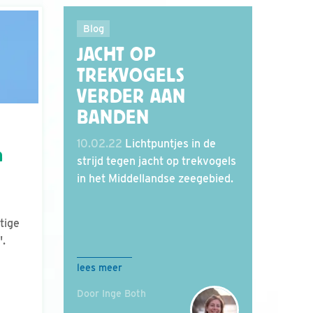
Blog
JACHT OP
TREKVOGELS
VERDER AAN
BANDEN
10.02.22
Lichtpuntjes in de
n
strijd tegen jacht op trekvogels
in het Middellandse zeegebied.
tige
'.
lees meer
Door Inge Both