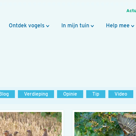
Actu
Ontdek vogels
In mijn tuin
Help mee
Blog
Verdieping
Opinie
Tip
Video