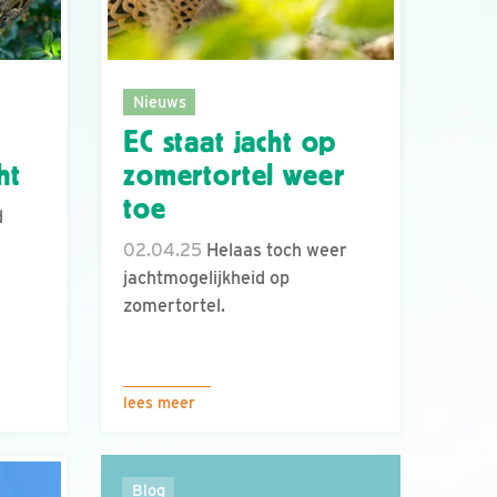
Nieuws
EC staat jacht op
ht
zomertortel weer
toe
d
02.04.25
Helaas toch weer
jachtmogelijkheid op
zomertortel.
lees meer
Blog