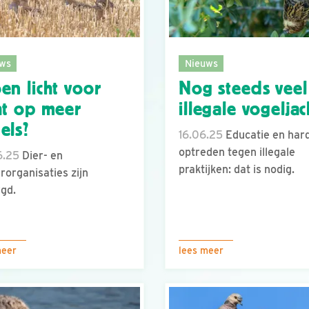
ws
Nieuws
en licht voor
Nog steeds veel
ht op meer
illegale vogeljac
els?
16.06.25
Educatie en har
optreden tegen illegale
6.25
Dier- en
praktijken: dat is nodig.
rorganisaties zijn
gd.
meer
lees meer