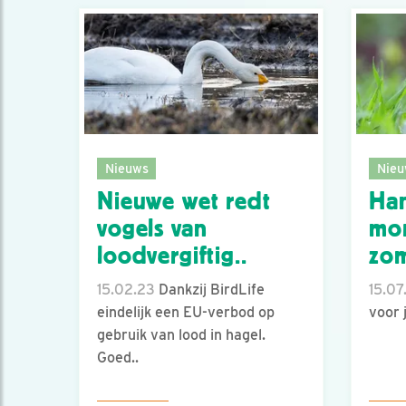
Nieuws
Nieu
Nieuwe wet redt
Ha
vogels van
mo
loodvergiftig..
zom
15.02.23
Dankzij BirdLife
15.07
eindelijk een EU-verbod op
voor 
gebruik van lood in hagel.
Goed..