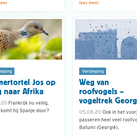
meer
lees meer
ieping
Verdieping
ertortel Jos op
Weg van
 naar Afrika
roofvogels –
vogeltrek Georg
.20
Frankrijk nu veilig,
komt hij Spanje door?
05.08.20
Ook in het voor
passeren heel veel roofv
Batumi (Georgië).