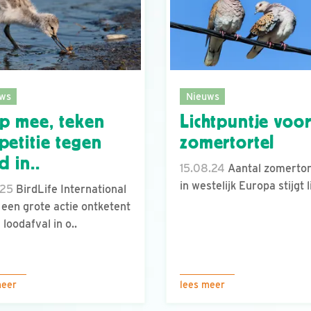
ws
Nieuws
p mee, teken
Lichtpuntje voo
petitie tegen
zomertortel
d in..
15.08.24
Aantal zomertor
in westelijk Europa stijgt l
.25
BirdLife International
 een grote actie ontketent
 loodafval in o..
meer
lees meer