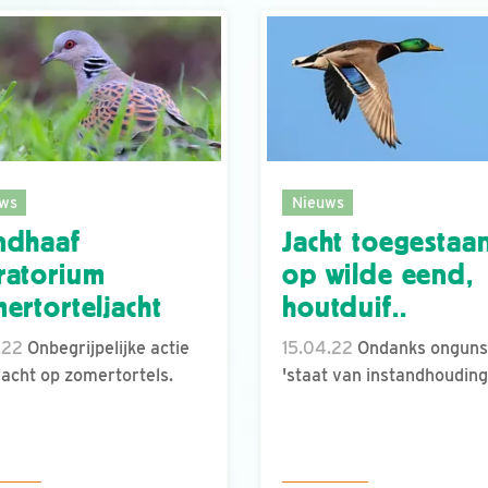
ws
Nieuws
ndhaaf
Jacht toegestaa
ratorium
op wilde eend,
ertorteljacht
houtduif..
.22
Onbegrijpelijke actie
15.04.22
Ondanks onguns
jacht op zomertortels.
'staat van instandhouding